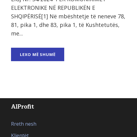
ELEKTRONIKE NË REPUBLIKËN E
SHQIPËRISË[1] Në mbështetje të neneve 78,
81, pika 1, dhe 83, pika 1, të Kushtetutës,
me...
LEXO MË SHUMË
AlProfit
Rreth nesh
Klientët