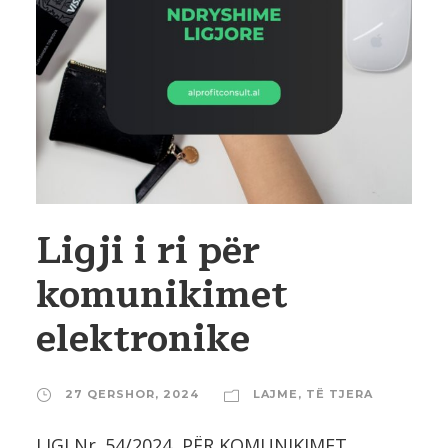
Ligji i ri për
komunikimet
elektronike
27 QERSHOR, 2024
LAJME
,
TË TJERA
LIGJ Nr. 54/2024 PËR KOMUNIKIMET