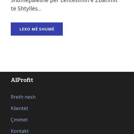
të Shtyllës...
LEXO MË SHUMË
AlProfit
Rreth nesh
Klientët
Çmimet
Kontakt