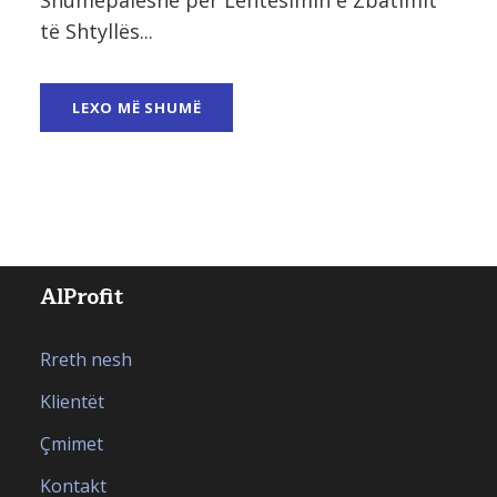
të Shtyllës...
LEXO MË SHUMË
AlProfit
Rreth nesh
Klientët
Çmimet
Kontakt