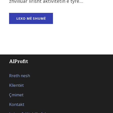
zhvilluar lirisht aktivitetin e tyre....
LEXO MË SHUMË
AlProfit
Rreth nesh
Klientët
Çmimet
Kontakt