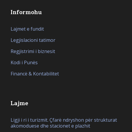
Informohu
Lajmet e fundit
Legjislacioni tatimor
Regjistrimi i biznesit
Kodi i Punës
Financë & Kontabilitet
Lajme
Ligji i ri i turizmit. Çfarë ndryshon për strukturat
akomoduese dhe stacionet e plazhit