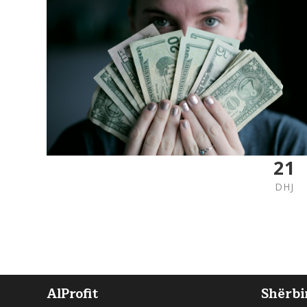
21
DHJ
AlProfit
Shërbi