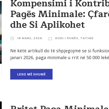
Kompensimi i Kontrib
Pagës Minimale: Çfar
dhe Si Aplikohet
18 MARS, 2026
KODI I PUNËS
,
TATIME
Në këtë artikull do të shpjegojmë se si funks
janari 2026, paga minimale u rrit në 50 000 lekë 
LEXO MË SHUMË