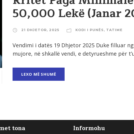
Rritet Paga Minimale
50,000 Lekë (Janar 2
21 DHJETOR, 2025
KODI I PUNËS
,
TATIME
Vendimi i datës 19 Dhjetor 2025 Duke filluar n
mujore, në shkallë vendi, e detyrueshme për t’u
LEXO MË SHUMË
met tona
Informohu