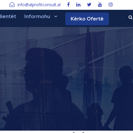
info@alprofitconsult.al
lientët
Informohu
Kërko Ofertë