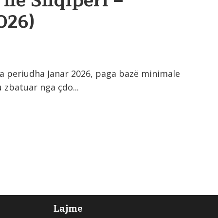
 në Shqipëri –
026)
ga periudha Janar 2026, paga bazë minimale
 zbatuar nga çdo...
Lajme