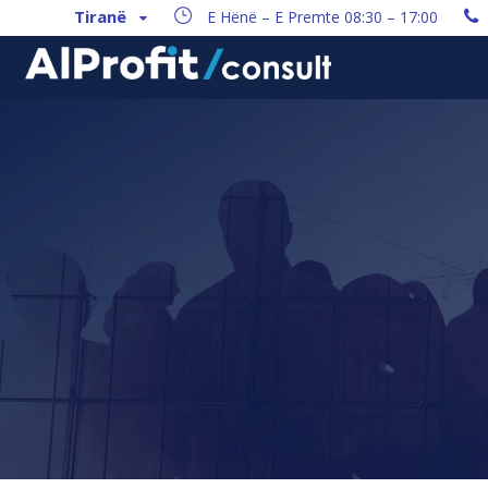
Tiranë
E Hënë – E Premte 08:30 – 17:00