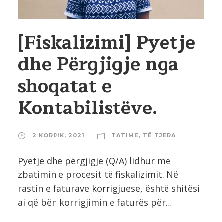
[Fiskalizimi] Pyetje
dhe Përgjigje nga
shoqatat e
Kontabilistëve.
2 KORRIK, 2021
TATIME
,
TË TJERA
Pyetje dhe përgjigje (Q/A) lidhur me
zbatimin e procesit të fiskalizimit. Në
rastin e faturave korrigjuese, është shitësi
ai që bën korrigjimin e faturës për...