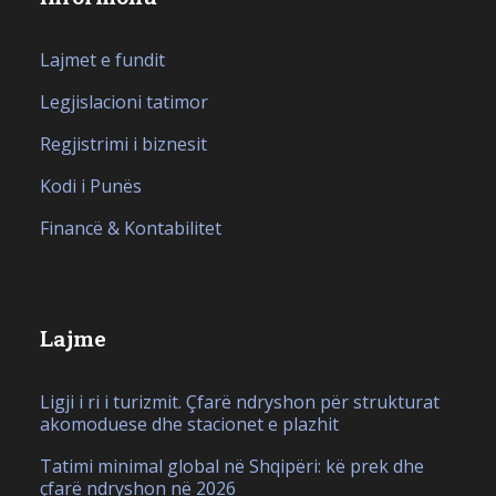
Lajmet e fundit
Legjislacioni tatimor
Regjistrimi i biznesit
Kodi i Punës
Financë & Kontabilitet
Lajme
Ligji i ri i turizmit. Çfarë ndryshon për strukturat
akomoduese dhe stacionet e plazhit
Tatimi minimal global në Shqipëri: kë prek dhe
çfarë ndryshon në 2026