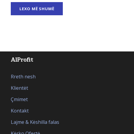
LEXO MË SHUMË
AlProfit
Rreth nesh
Klientët
Çmimet
Kontakt
Lajme & Këshilla falas
Kërko Ofertë