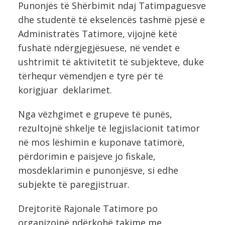
Punonjës të Shërbimit ndaj Tatimpaguesve
dhe studentë të ekselencës tashmë pjesë e
Administratës Tatimore, vijojnë këtë
fushatë ndërgjegjësuese, në vendet e
ushtrimit të aktivitetit të subjekteve, duke
tërhequr vëmendjen e tyre për të
korigjuar deklarimet.
Nga vëzhgimet e grupeve të punës,
rezultojnë shkelje të legjislacionit tatimor
në mos lëshimin e kuponave tatimorë,
përdorimin e paisjeve jo fiskale,
mosdeklarimin e punonjësve, si edhe
subjekte të paregjistruar.
Drejtoritë Rajonale Tatimore po
organizojnë ndërkohë takime me