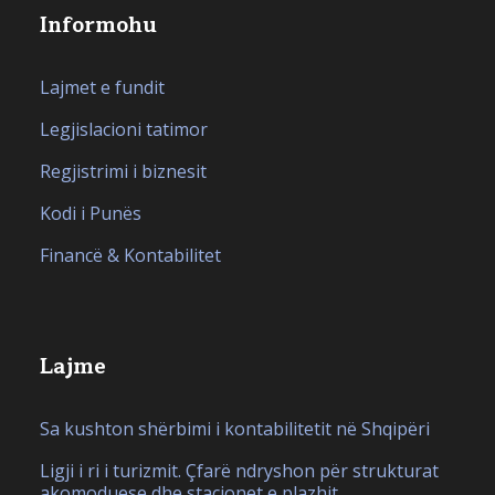
Informohu
Lajmet e fundit
Legjislacioni tatimor
Regjistrimi i biznesit
Kodi i Punës
Financë & Kontabilitet
Lajme
Sa kushton shërbimi i kontabilitetit në Shqipëri
Ligji i ri i turizmit. Çfarë ndryshon për strukturat
akomoduese dhe stacionet e plazhit