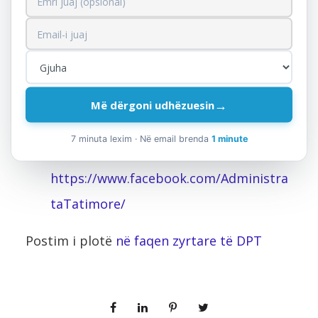
elektronike:
denoncime@tatime.gov.al
/
Në numrin e vënë në dispozicion për
foto dhe video në Whatsapp dhe Viber:
+355 69 70 73 733
→
Më dërgoni udhëzuesin
Në rrjetin social facebook Drejtoria e
7 minuta lexim · Në email brenda
1 minute
Përgjithshme e Tatimeve
https://www.facebook.com/Administra
taTatimore/
Postim i plotë
në faqen zyrtare të DPT