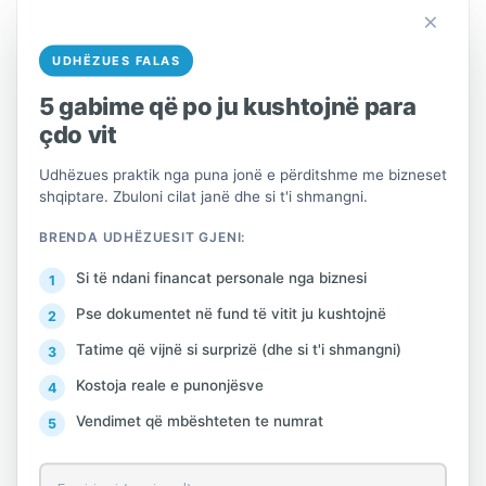
për të ndërtuar një praktikë të
×
qëndrueshme të respektimit të ligjit në
UDHËZUES FALAS
mënyrë të barabartë nga të gjithë.
5 gabime që po ju kushtojnë para
Administrata Tatimore është në shërbim
çdo vit
të tatimpaguesve për çdo sqarim apo
Udhëzues praktik nga puna jonë e përditshme me bizneset
asistencë që mund të kenë nevojë dhe nxit
shqiptare. Zbuloni cilat janë dhe si t'i shmangni.
përfshirjen e publikut për të denoncuar
BRENDA UDHËZUESIT GJENI:
çdo rast të konstatuar të shkeljes së ligjeve
tatimore, apo parregullsive të ndryshme.
Si të ndani financat personale nga biznesi
Pse dokumentet në fund të vitit ju kushtojnë
Në numrin e telefonit 0800 14 14 (
Tatime që vijnë si surprizë (dhe si t'i shmangni)
gjatë orarit zyrtar të punës (08:00 –
Kostoja reale e punonjësve
16:30, nga e Hëna në të Enjte, dhe
Vendimet që mbështeten te numrat
08.00-14:00 ditën e Premte)
Në adresën e postës