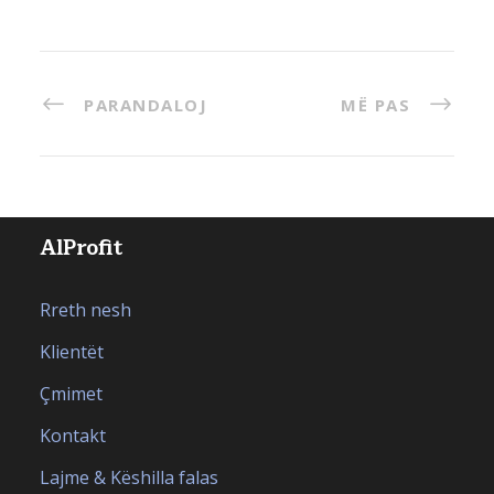
PARANDALOJ
MË PAS
AlProfit
Rreth nesh
Klientët
Çmimet
Kontakt
Lajme & Këshilla falas