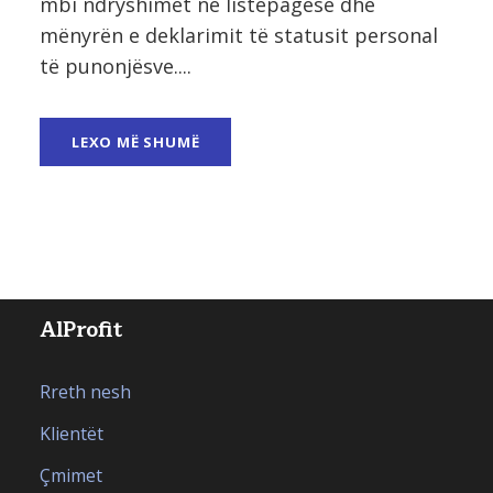
mbi ndryshimet në listëpagesë dhe
mënyrën e deklarimit të statusit personal
të punonjësve....
LEXO MË SHUMË
AlProfit
Rreth nesh
Klientët
Çmimet