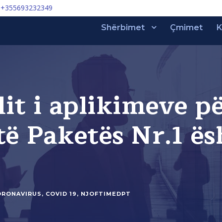
+355693232349
Shërbimet
Çmimet
K
dit i aplikimeve 
të Paketës Nr.1 ë
ORONAVIRUS
,
COVID 19
,
NJOFTIMEDPT