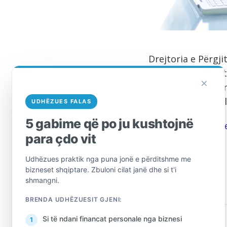
Drejtoria e Përgj
interesuar të cilë
×
përfitimin e Ndih
fundit i ketyre a
UDHËZUES FALAS
5 gabime që po ju kushtojnë
Burimi:
Drejtoria
para çdo vit
Udhëzues praktik nga puna jonë e përditshme me
bizneset shqiptare. Zbuloni cilat janë dhe si t'i
shmangni.
BRENDA UDHËZUESIT GJENI:
Si të ndani financat personale nga biznesi