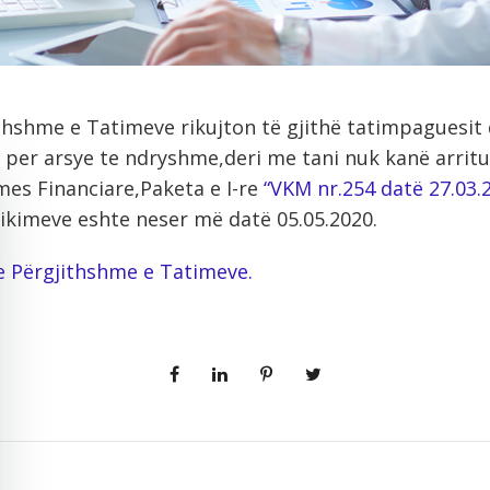
ithshme e Tatimeve rikujton të gjithë tatimpaguesit 
t per arsye te ndryshme,deri me tani nuk kanë arritu
mes Financiare,Paketa e I-re
“VKM nr.254 datë 27.03.
plikimeve eshte neser më datë 05.05.2020.
 e Përgjithshme e Tatimeve.