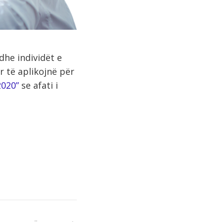
dhe individët e
r të aplikojnë për
2020”
se afati i