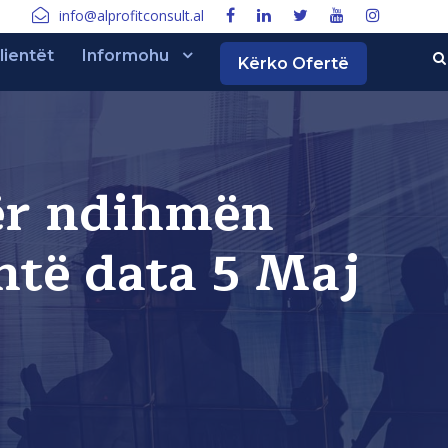
info@alprofitconsult.al
lientët
Informohu
Kërko Ofertë
për ndihmën
shtë data 5 Maj