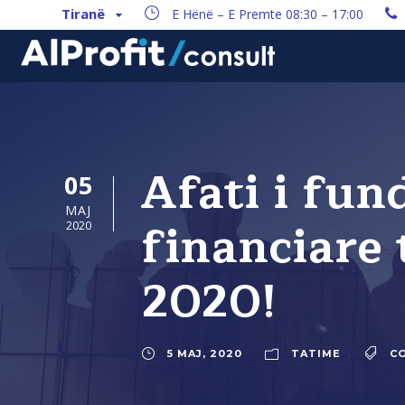
Tiranë
E Hënë – E Premte 08:30 – 17:00
Afati i fun
05
MAJ
financiare 
2020
2020!
5 MAJ, 2020
TATIME
C