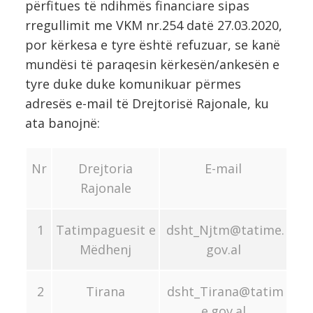
përfitues të ndihmës financiare sipas
rregullimit me VKM nr.254 datë 27.03.2020,
por kërkesa e tyre është refuzuar, se kanë
mundësi të paraqesin kërkesën/ankesën e
tyre duke duke komunikuar përmes
adresës e-mail të Drejtorisë Rajonale, ku
ata banojnë:
Nr
Drejtoria
E-mail
Rajonale
1
Tatimpaguesit e
dsht_Njtm@tatime.
Mëdhenj
gov.al
2
Tirana
dsht_Tirana@tatim
e.gov.al