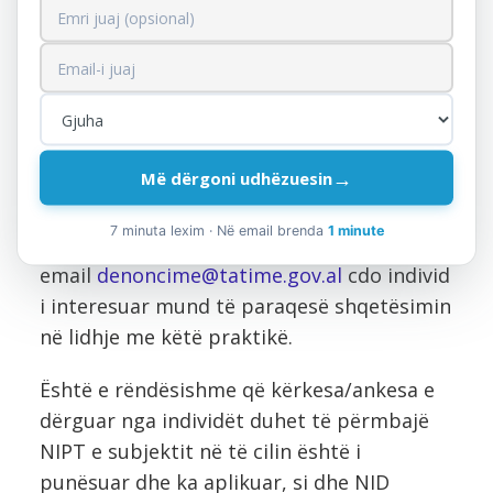
13
Kukësi
ssht_Kukes@tatime.
gov.al
14
Saranda
ssht_Sarande@tati
me.gov.al
→
Më dërgoni udhëzuesin
7 minuta lexim · Në email brenda
1 minute
Gjithashtu, nëpërmjet adresës
email
denoncime@tatime.gov.al
cdo individ
i interesuar mund të paraqesë shqetësimin
në lidhje me këtë praktikë.
Është e rëndësishme që kërkesa/ankesa e
dërguar nga individët duhet të përmbajë
NIPT e subjektit në të cilin është i
punësuar dhe ka aplikuar, si dhe NID