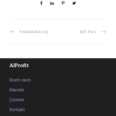
PARANDALOJ
MË PAS
AlProfit
Rreth nesh
Klientët
Çmimet
Kontakt