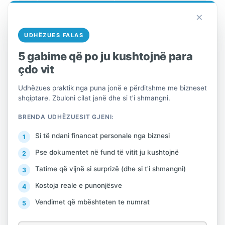
×
8
Korça
dsht_Korce@tatime.
UDHËZUES FALAS
gov.al
5 gabime që po ju kushtojnë para
çdo vit
9
Lezha
ssht_Lezhe@tatime.
gov.al
Udhëzues praktik nga puna jonë e përditshme me bizneset
shqiptare. Zbuloni cilat janë dhe si t'i shmangni.
10
Shkodra
dsht_Shkoder@tati
BRENDA UDHËZUESIT GJENI:
me.gov.al
Si të ndani financat personale nga biznesi
Pse dokumentet në fund të vitit ju kushtojnë
11
Dibra
ssht_Diber@tatime.
Tatime që vijnë si surprizë (dhe si t'i shmangni)
gov.al
Kostoja reale e punonjësve
12
Gjirokastra
ssht_Gjirokaster@ta
Vendimet që mbështeten te numrat
time.gov.al