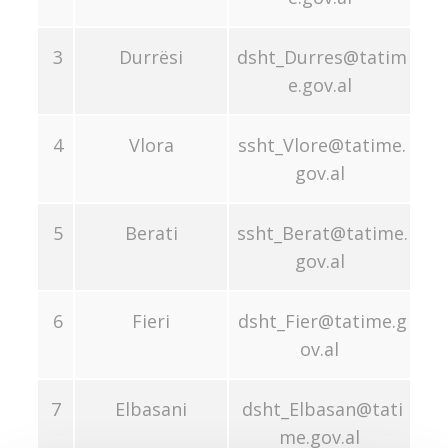
3
Durrësi
dsht_Durres@tatim
e.gov.al
4
Vlora
ssht_Vlore@tatime.
gov.al
5
Berati
ssht_Berat@tatime.
gov.al
6
Fieri
dsht_Fier@tatime.g
ov.al
7
Elbasani
dsht_Elbasan@tati
me.gov.al