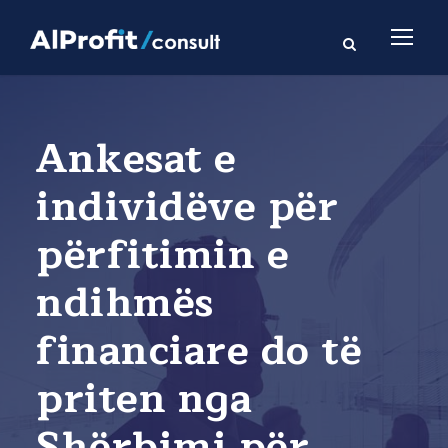
Ankesat e
individëve për
përfitimin e
ndihmës
financiare do të
priten nga
Shërbimi për