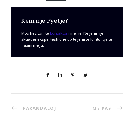
Keni një Pyetje?
Mos hezitoni të
kontaktoni
me ne. Ne jemi një
skuadër ekspertësh dhe do të jemi të lumtur që të
flasim me ju.
PARANDALOJ
MË PAS