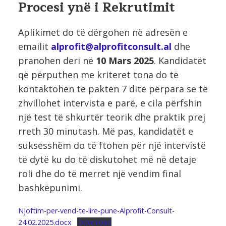
Procesi ynë i Rekrutimit
Aplikimet do të dërgohen në adresën e
emailit
alprofit@alprofitconsult.al
dhe
pranohen deri në
10 Mars 2025
. Kandidatët
që përputhen me kriteret tona do të
kontaktohen të paktën 7 ditë përpara se të
zhvillohet intervista e parë, e cila përfshin
një test të shkurtër teorik dhe praktik prej
rreth 30 minutash. Më pas, kandidatët e
suksesshëm do të ftohen për një intervistë
të dytë ku do të diskutohet më në detaje
roli dhe do të merret një vendim final
bashkëpunimi.
Njoftim-per-vend-te-lire-pune-Alprofit-Consult-
24.02.2025.docx
Download