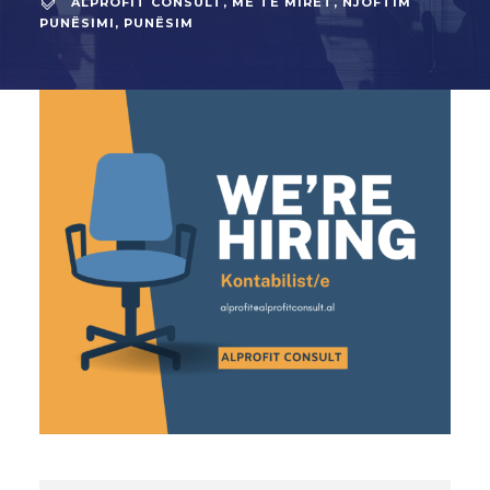
ALPROFIT CONSULT
,
MË TË MIRËT
,
NJOFTIM
PUNËSIMI
,
PUNËSIM