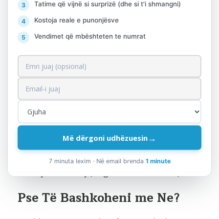
Tatime që vijnë si surprizë (dhe si t'i shmangni)
Aftësi të shkëlqyera komunikimi dhe
Kostoja reale e punonjësve
dëshirë për të mësuar.
Vendimet që mbështeten te numrat
Diplomë në fushën e Financës,
Kontabilitetit ose fusha të ngjashme.
Njohuri të thella në raportimin
financiar, buxhetim, kontabilitet të
drejtimit dhe legjislacionin tatimor.
3-5 vjet eksperiencë pune në pozicione
→
Më dërgoni udhëzuesin
të ngjashme.
7 minuta lexim · Në email brenda
1 minute
Gjuhë e huaj (Anglisht dhe Italisht).
Pse Të Bashkoheni me Ne?