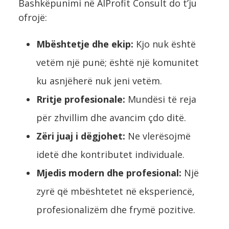
Bashkëpunimi në AlProfit Consult do t’ju
ofrojë:
Mbështetje dhe ekip:
Kjo nuk është
vetëm një punë; është një komunitet
ku asnjëherë nuk jeni vetëm.
Rritje profesionale:
Mundësi të reja
për zhvillim dhe avancim çdo ditë.
Zëri juaj i dëgjohet:
Ne vlerësojmë
idetë dhe kontributet individuale.
Mjedis modern dhe profesional:
Një
zyrë që mbështetet në eksperiencë,
profesionalizëm dhe frymë pozitive.