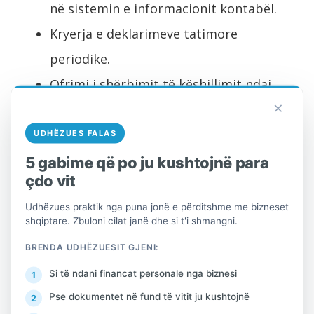
në sistemin e informacionit kontabël.
Kryerja e deklarimeve tatimore
periodike.
Ofrimi i shërbimit të këshillimit ndaj
×
klientëve të studios dhe mbështetje e
vazhdueshme.
UDHËZUES FALAS
Përfshirja në të gjitha proceset e
5 gabime që po ju kushtojnë para
çdo vit
ofrimit të shërbimit ndaj klientit.
Udhëzues praktik nga puna jonë e përditshme me bizneset
Çfarë Ju Nevojitet Për të
shqiptare. Zbuloni cilat janë dhe si t'i shmangni.
Pasur Sukses?
BRENDA UDHËZUESIT GJENI:
Si të ndani financat personale nga biznesi
Për të qenë kandidati ideal, ju duhet të
keni:
Pse dokumentet në fund të vitit ju kushtojnë