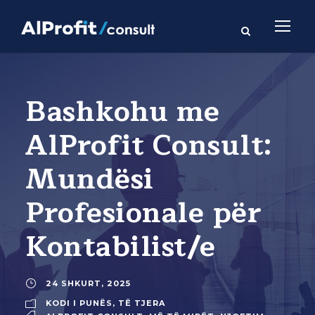
Bashkohu me
AlProfit Consult:
Mundësi
Profesionale për
Kontabilist/e
24 SHKURT, 2025
KODI I PUNËS
,
TË TJERA