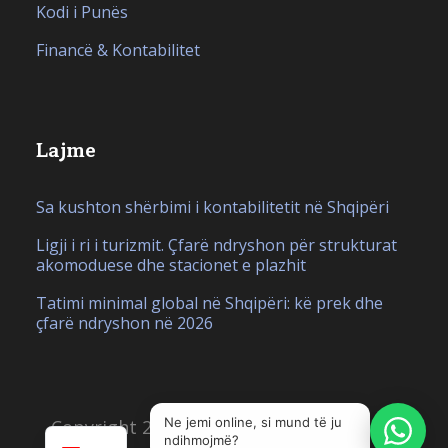
Kodi i Punës
Financë & Kontabilitet
Lajme
Sa kushton shërbimi i kontabilitetit në Shqipëri
Ligji i ri i turizmit. Çfarë ndryshon për strukturat
akomoduese dhe stacionet e plazhit
Tatimi minimal global në Shqipëri: kë prek dhe
çfarë ndryshon në 2026
IT
EN
Ne jemi online, si mund të ju
Copyright 2026, Krijuar nga
Hello Studio
ndihmojmë?