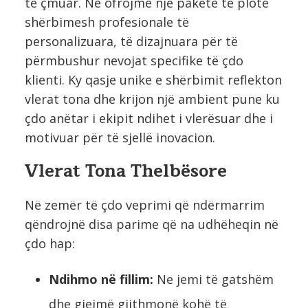
të çmuar. Ne ofrojmë një paketë të plotë
shërbimesh profesionale të
personalizuara, të dizajnuara për të
përmbushur nevojat specifike të çdo
klienti. Ky qasje unike e shërbimit reflekton
vlerat tona dhe krijon një ambient pune ku
çdo anëtar i ekipit ndihet i vlerësuar dhe i
motivuar për të sjellë inovacion.
Vlerat Tona Thelbësore
Në zemër të çdo veprimi që ndërmarrim
qëndrojnë disa parime që na udhëheqin në
çdo hap:
Ndihmo në fillim:
Ne jemi të gatshëm
dhe gjejmë gjithmonë kohë të