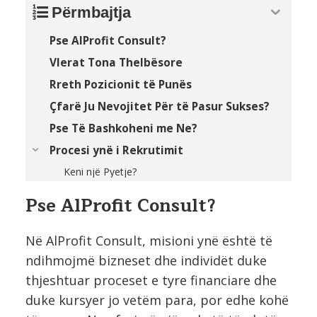
Përmbajtja
Pse AlProfit Consult?
Vlerat Tona Thelbësore
Rreth Pozicionit të Punës
Çfarë Ju Nevojitet Për të Pasur Sukses?
Pse Të Bashkoheni me Ne?
Procesi ynë i Rekrutimit
Keni një Pyetje?
Pse AlProfit Consult?
Në AlProfit Consult, misioni ynë është të
ndihmojmë bizneset dhe individët duke
thjeshtuar proceset e tyre financiare dhe
duke kursyer jo vetëm para, por edhe kohë