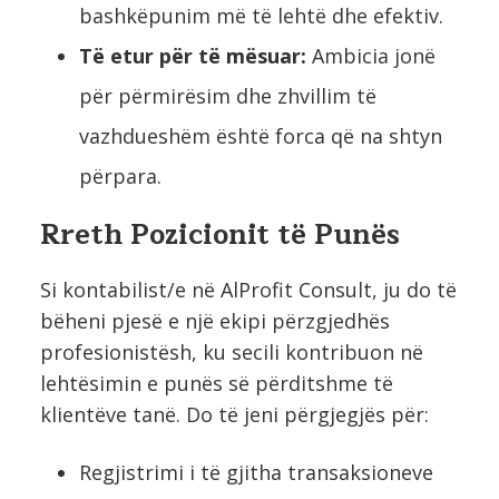
bashkëpunim më të lehtë dhe efektiv.
Të etur për të mësuar:
Ambicia jonë
për përmirësim dhe zhvillim të
vazhdueshëm është forca që na shtyn
përpara.
Rreth Pozicionit të Punës
Si kontabilist/e në AlProfit Consult, ju do të
bëheni pjesë e një ekipi përzgjedhës
profesionistësh, ku secili kontribuon në
lehtësimin e punës së përditshme të
klientëve tanë. Do të jeni përgjegjës për:
Regjistrimi i të gjitha transaksioneve