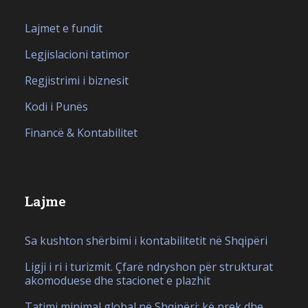
Lajmet e fundit
Legjislacioni tatimor
Regjistrimi i biznesit
Kodi i Punës
Financë & Kontabilitet
Lajme
Sa kushton shërbimi i kontabilitetit në Shqipëri
Ligji i ri i turizmit. Çfarë ndryshon për strukturat
akomoduese dhe stacionet e plazhit
Tatimi minimal global në Shqipëri: kë prek dhe