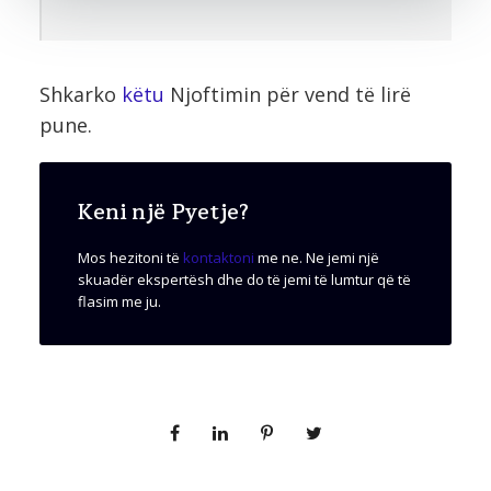
Shkarko
këtu
Njoftimin për vend të lirë
pune.
Keni një Pyetje?
Mos hezitoni të
kontaktoni
me ne. Ne jemi një
skuadër ekspertësh dhe do të jemi të lumtur që të
flasim me ju.