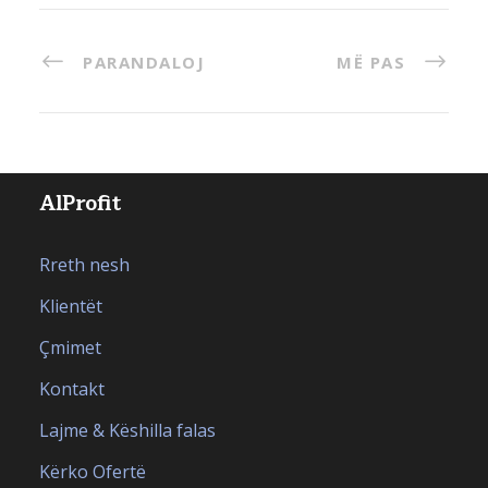
PARANDALOJ
MË PAS
AlProfit
Rreth nesh
Klientët
Çmimet
Kontakt
Lajme & Këshilla falas
Kërko Ofertë