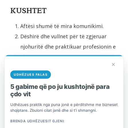
KUSHTET
Aftësi shumë të mira komunikimi.
Dëshirë dhe vullnet për të zgjeruar
njohuritë dhe praktikuar profesionin e
ekonomistit.
×
Diplomuar në fushën e Financës,
UDHËZUES FALAS
Kontabilitetit ose në fusha të
5 gabime që po ju kushtojnë para
ngjashme.
çdo vit
Njohuri të mira të fushës së financës,
Udhëzues praktik nga puna jonë e përditshme me bizneset
raportimit financiar, buxhetimit,
shqiptare. Zbuloni cilat janë dhe si t'i shmangni.
kontabilitetit të drejtimit dhe
BRENDA UDHËZUESIT GJENI: