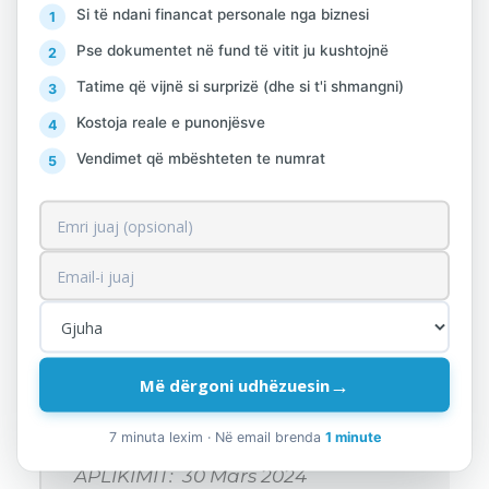
legjislacionit tatimor.
Si të ndani financat personale nga biznesi
Të kenë minimumi 3-5 vjet eksperiencë
Pse dokumentet në fund të vitit ju kushtojnë
pune në pozicione të ngjashme.
Tatime që vijnë si surprizë (dhe si t'i shmangni)
Kostoja reale e punonjësve
APLIKIMI
Vendimet që mbështeten te numrat
Aplikantët e interesuar mund të dërgojnë
CV – në e tyre, bashkëlidhur me
dokumentet që tregojnë edukimin dhe
çertifikimet e ndjekura; në formë
elektronike, në adresën:
hello@alprofitconsult.al
→
Më dërgoni udhëzuesin
7 minuta lexim · Në email brenda
1 minute
AFATI I FUNDIT PËR PRANIMIN E
APLIKIMIT: 30 Mars 2024