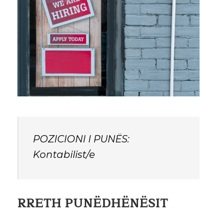
POZICIONI I PUNËS:
Kontabilist/e
RRETH PUNËDHËNËSIT