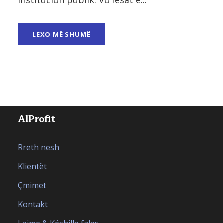
LEXO MË SHUMË
AlProfit
Rreth nesh
Klientët
Çmimet
Kontakt
Lajme & Këshilla falas