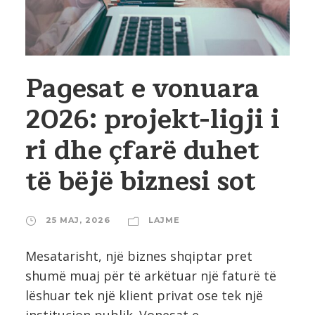
Pagesat e vonuara
2026: projekt-ligji i
ri dhe çfarë duhet
të bëjë biznesi sot
25 MAJ, 2026
LAJME
Mesatarisht, një biznes shqiptar pret
shumë muaj për të arkëtuar një faturë të
lëshuar tek një klient privat ose tek një
institucion publik. Vonesat e...