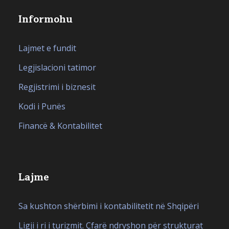
Informohu
Lajmet e fundit
Legjislacioni tatimor
Regjistrimi i biznesit
Kodi i Punës
Financë & Kontabilitet
Lajme
Sa kushton shërbimi i kontabilitetit në Shqipëri
Ligji i ri i turizmit. Çfarë ndryshon për strukturat