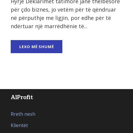
Hyrje Deklarimet tatimore janë thelbësore
për çdo biznes, jo vetëm për të qëndruar
në përputhje me ligjin, por edhe për të
ndërtuar një marrëdhënie të...
LEXO MË SHUMË
AlProfit
Rreth nesh
Klientët