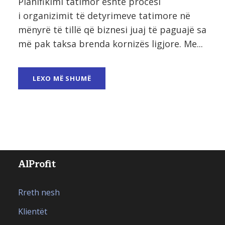
Planifikimi tatimor është procesi
i organizimit të detyrimeve tatimore në
mënyrë të tillë që biznesi juaj të paguajë sa
më pak taksa brenda kornizës ligjore. Me...
LEXO MË SHUMË
AlProfit
Rreth nesh
Klientët