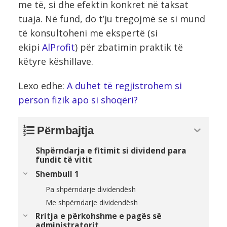
me të, si dhe efektin konkret në taksat
tuaja. Në fund, do t’ju tregojmë se si mund
të konsultoheni me ekspertë (si
ekipi
AlProfit
) për zbatimin praktik të
këtyre këshillave.
Lexo edhe:
A duhet të regjistrohem si
person fizik apo si shoqëri?
Përmbajtja
Shpërndarja e fitimit si dividend para
fundit të vitit
Shembull 1
Pa shpërndarje dividendësh
Me shpërndarje dividendësh
Rritja e përkohshme e pagës së
administratorit