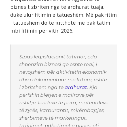
biznesit zbriten nga të ardhurat tuaja,
duke ulur fitimin e tatueshëm. Më pak fitim
i tatueshëm do të ππthotë më pak tatim
mbi fitimin për vitin 2026.
Sipas legjislacionit tatimor, çdo
shpenzim biznesi që është real, i
nevojshëm për aktivitetin ekonomik
dhe i dokumentuar me faturë, është
i zbritshëm nga të
ardhurat
. Kjo
përfshin blerjen e mallrave për
rishitje, lëndëve të para, materialeve
të zyrës, karburantit, mirëmbajtjes,
shërbimeve të marketingut,
trajnimet, udhëtimet e punës, etj.