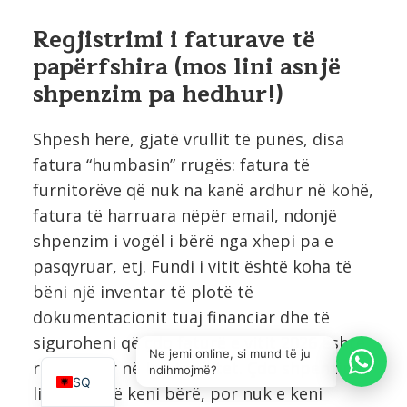
Regjistrimi i faturave të
papërfshira (mos lini asnjë
shpenzim pa hedhur!)
Shpesh herë, gjatë vrullit të punës, disa
fatura “humbasin” rrugës: fatura të
furnitorëve që nuk na kanë ardhur në kohë,
fatura të harruara nëpër email, ndonjë
shpenzim i vogël i bërë nga xhepi pa e
pasqyruar, etj. Fundi i vitit është koha të
bëni një inventar të plotë të
dokumentacionit tuaj financiar dhe të
IT
siguroheni që çdo faturë e vitit 2026 është
EN
Ne jemi online, si mund të ju
regjistruar në kontabilitet. Çdo shpenzim i
ndihmojmë?
SQ
ligjshëm që keni bërë, por nuk e keni