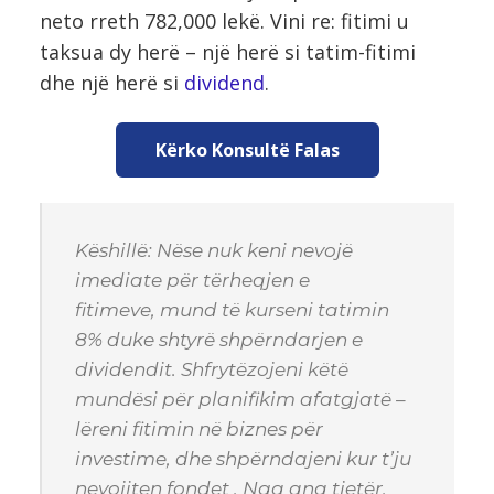
neto rreth 782,000 lekë. Vini re: fitimi u
taksua dy herë – një herë si tatim-fitimi
dhe një herë si
dividend
.
Kërko Konsultë Falas
Këshillë: Nëse nuk keni nevojë
imediate për tërheqjen e
fitimeve, mund të kurseni tatimin
8% duke shtyrë shpërndarjen e
dividendit. Shfrytëzojeni këtë
mundësi për planifikim afatgjatë –
lëreni fitimin në biznes për
investime, dhe shpërndajeni kur t’ju
nevojiten fondet . Nga ana tjetër,