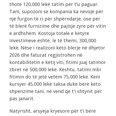
thotë 120,000 lekë tatim për t’u paguar.
Tani, supozoni se kompania ka nevojë për
një furgon të ri për shpërndarje, ose për
të blerë furnizime dhe pajisje zyre për vitin
e ardhshëm. Kostoja totale e këtyre
investimeve është, le të themi, 300,000
lekë. Nëse i realizoni këto blerje në dhjetor
2026 dhe faturat regjistrohen në
kontabilitetin e këtij viti, fitimi juaj tatimor
zbret në 500,000 lekë. Kështu, tatimi mbi
fitimin do të jetë vetëm 75,000 lekë. Keni
kursyer 45,000 lekë taksa duke bërë këto
shpenzime tani, në vend që t’i shtynit për
pas janarit.
Natyrisht, arsyeja kryesore për t’i bërë