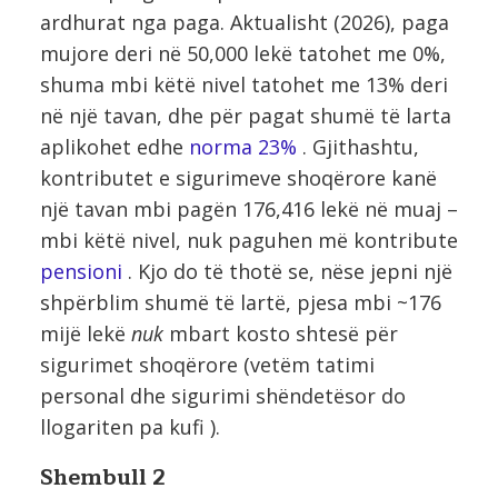
ardhurat nga paga. Aktualisht (2026), paga
mujore deri në 50,000 lekë tatohet me 0%,
shuma mbi këtë nivel tatohet me 13% deri
në një tavan, dhe për pagat shumë të larta
aplikohet edhe
norma 23%
. Gjithashtu,
kontributet e sigurimeve shoqërore kanë
një tavan mbi pagën 176,416 lekë në muaj –
mbi këtë nivel, nuk paguhen më kontribute
pensioni
. Kjo do të thotë se, nëse jepni një
shpërblim shumë të lartë, pjesa mbi ~176
mijë lekë
nuk
mbart kosto shtesë për
sigurimet shoqërore (vetëm tatimi
personal dhe sigurimi shëndetësor do
llogariten pa kufi ).
Shembull 2