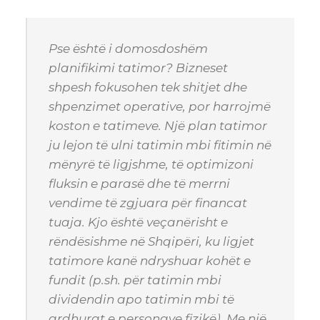
Pse është i domosdoshëm
planifikimi tatimor? Bizneset
shpesh fokusohen tek shitjet dhe
shpenzimet operative, por harrojmë
koston e tatimeve. Një plan tatimor
ju lejon të ulni tatimin mbi fitimin në
mënyrë të ligjshme, të optimizoni
fluksin e parasë dhe të merrni
vendime të zgjuara për financat
tuaja. Kjo është veçanërisht e
rëndësishme në Shqipëri, ku ligjet
tatimore kanë ndryshuar kohët e
fundit (p.sh. për tatimin mbi
dividendin apo tatimin mbi të
ardhurat e personave fizikë). Me një