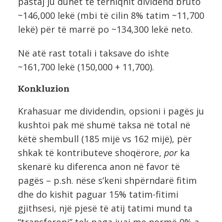
pastaj ju duhet të tërhiqnit dividend bruto
~146,000 lekë (mbi të cilin 8% tatim ~11,700
lekë) për të marrë po ~134,300 lekë neto.
Në atë rast totali i taksave do ishte
~161,700 lekë (150,000 + 11,700).
Konkluzion
Krahasuar me dividendin, opsioni i pagës ju
kushtoi pak më shumë taksa në total në
këtë shembull (185 mijë vs 162 mijë), për
shkak të kontributeve shoqërore,
por
ka
skenarë ku diferenca anon në favor të
pagës – p.sh. nëse s’keni shpërndarë fitim
dhe do kishit paguar 15% tatim-fitimi
gjithsesi, një pjesë të atij tatimi mund ta
“transferoni” tek paga juaj me normë 0% a