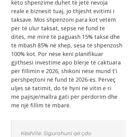
këto shpenzime duhet të jetë nevoja
reale e biznesit tuaj, jo thjesht evitimi i
taksave. Mos shpenzoni para kot vetëm
për të ulur taksat, sepse në fund të
ditës, më mirë të paguash 15% taksë dhe
të mbash 85% në xhep, sesa të shpenzosh
100% kot. Por nëse keni planifikuar
gjithsesi investime apo blerje të caktuara
për fillimin e 2026, shikoni nëse mund t’i
përshpejtoni në fund të 2026-ës. Përveç
uljes së tatimit, do të hyni në vitin e ri
me pajisje/mallra gati për përdorim dhe
me një fillim të mbarë.
Këshillë: Sigurohuni që çdo