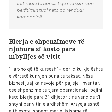
optimale të bonusit që maksimizon
përfitimin tuaj neto pa rënduar
kompaninë.
Blerja e shpenzimeve të
njohura si kosto para
mbylljes së vitit
“Harxho që të kursesh” – deri diku kjo është
e vërtetë kur vjen puna te taksat. Nëse
biznesi juaj ka nevojë për pajisje, inventar,
ose shpenzime të tjera operacionale, bëjini
këto blerje para 31 dhjetorit në vend që t’i
shtyni për vitin e ardhshëm. Arsyeja është
e thjeshtë: shpenzimet e ligjshme të