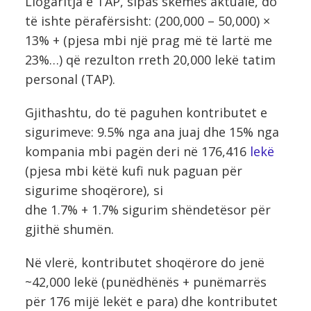
Llogaritja e TAP, sipas skemës aktuale, do
të ishte përafërsisht: (200,000 – 50,000) ×
13% + (pjesa mbi një prag më të lartë me
23%…) që rezulton rreth 20,000 lekë tatim
personal (TAP).
Gjithashtu, do të paguhen kontributet e
sigurimeve: 9.5% nga ana juaj dhe 15% nga
kompania mbi pagën deri në 176,416
lekë
(pjesa mbi këtë kufi nuk paguan për
sigurime shoqërore), si
dhe 1.7% + 1.7% sigurim shëndetësor për
gjithë shumën.
Në vlerë, kontributet shoqërore do jenë
~42,000 lekë (punëdhënës + punëmarrës
për 176 mijë lekët e para) dhe kontributet