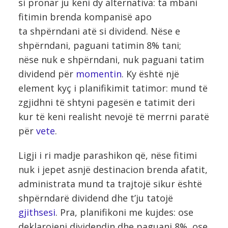
si pronar ju keni dy alternativa: ta mbani
fitimin brenda kompanisë apo
ta shpërndani atë si dividend. Nëse e
shpërndani, paguani tatimin 8% tani;
nëse nuk e shpërndani, nuk paguani tatim
dividend për
momentin
. Ky është një
element kyç i planifikimit tatimor: mund të
zgjidhni të shtyni pagesën e tatimit deri
kur të keni realisht nevojë të merrni paratë
për
vete
.
Ligji i ri madje parashikon që, nëse fitimi
nuk i jepet asnjë destinacion brenda afatit,
administrata mund ta trajtojë sikur është
shpërndarë dividend dhe t’ju tatojë
gjithsesi
. Pra, planifikoni me kujdes: ose
deklarojeni dividendin dhe paguani 8%, ose