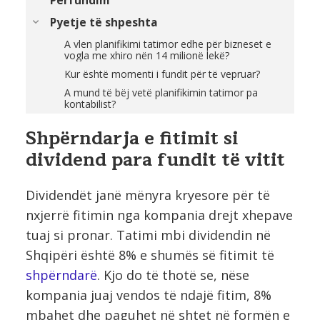
Përfundim
Pyetje të shpeshta
A vlen planifikimi tatimor edhe për bizneset e
vogla me xhiro nën 14 milionë lekë?
Kur është momenti i fundit për të vepruar?
A mund të bëj vetë planifikimin tatimor pa
kontabilist?
Shpërndarja e fitimit si
dividend para fundit të vitit
Dividendët janë mënyra kryesore për të
nxjerrë fitimin nga kompania drejt xhepave
tuaj si pronar. Tatimi mbi dividendin në
Shqipëri është 8% e shumës së fitimit të
shpërndarë
. Kjo do të thotë se, nëse
kompania juaj vendos të ndajë fitim, 8%
mbahet dhe paguhet në shtet në formën e