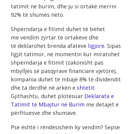
tatimit në burim, dhe ju si ortakë merrni
92% të shumës neto.
Shpërndarja e fitimit duhet të bëhet
me vendim zyrtar të ortakëve dhe
të deklarohet brenda afateve
ligjore
. Sipas
ligjit tatimor, në momentin kur miratohet
shpërndarja e fitimit (zakonisht pas
mbylljes së pasqyrave financiare vjetore),
kompania duhet të mbajë 8% të dividendit
dhe ta derdhë në arkën e
shtetit
.
Gjithashtu, duhet plotësuar
Deklarata e
Tatimit të Mbajtur në Burim
me detajet e
përfituesve dhe shumave.
Pse është i rëndësishëm ky vendim? Sepse