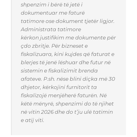
shpenzim i bërë të jetë i
dokumentuar me faturë
tatimore ose dokument tjetër ligjor.
Administrata tatimore
kërkon justifikim me dokumente për
çdo zbritje. Për bizneset e
fiskalizuara, kini kujdes që faturat e
blerjes të jenë lëshuar dhe futur në
sistemin e fiskalizimit brenda
afateve.
P.sh. nëse blini diçka më 30
dhjetor, kërkojini furnitorit ta
fiskalizojë menjëherë faturën.
Në
këtë mënyrë, shpenzimi do të njihet
në vitin 2026 dhe do t’ju ulë tatimin
e atij viti.