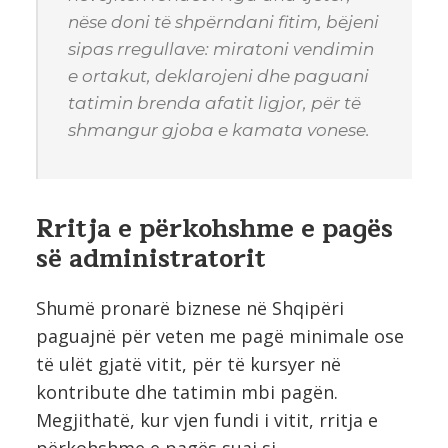
nëse doni të shpërndani fitim, bëjeni
sipas rregullave: miratoni vendimin
e ortakut, deklarojeni dhe paguani
tatimin brenda afatit ligjor, për të
shmangur gjoba e kamata vonese.
Rritja e përkohshme e pagës
së administratorit
Shumë pronarë biznese në Shqipëri
paguajnë për veten me pagë minimale ose
të ulët gjatë vitit, për të kursyer në
kontribute dhe tatimin mbi pagën.
Megjithatë, kur vjen fundi i vitit, rritja e
përkohshme e pagës suaj si