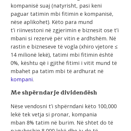
kompanisë suaj (natyrisht, pasi keni
paguar tatimin mbi fitimin e kompanisë,
nëse aplikohet). Këto para mund
t’i riinvestoni në zgjerimin e biznesit ose t’i
mbani si rezervë për vitin e ardhshëm. Në
rastin e bizneseve të vogla (xhiro vjetore ≤
14 milionë lekë), tatimi mbi fitimin është
0%, kështu që i gjithë fitimi i vitit mund të
mbahet pa tatim mbi të ardhurat në
kompani
.
Me shpërndarje dividendësh
Nëse vendosni t’i shpërndani këto 100,000
lekë tek vetja si pronar, kompania
mban 8% tatim në burim. Në shtet do të
paguheshin 8,000 lekë dhe ju do të