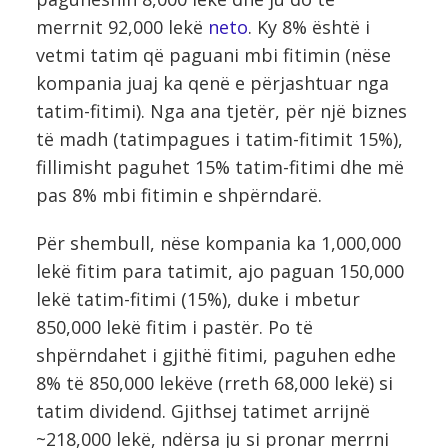
merrnit 92,000 lekë
neto
. Ky 8% është i
vetmi tatim që paguani mbi fitimin (nëse
kompania juaj ka qenë e përjashtuar nga
tatim-fitimi). Nga ana tjetër, për një biznes
të madh (tatimpagues i tatim-fitimit 15%),
fillimisht paguhet 15% tatim-fitimi dhe më
pas 8% mbi fitimin e shpërndarë.
Për shembull, nëse kompania ka 1,000,000
lekë fitim para tatimit, ajo paguan 150,000
lekë tatim-fitimi (15%), duke i mbetur
850,000 lekë fitim i pastër. Po të
shpërndahet i gjithë fitimi, paguhen edhe
8% të 850,000 lekëve (rreth 68,000 lekë) si
tatim dividend. Gjithsej tatimet arrijnë
~218,000 lekë, ndërsa ju si pronar merrni