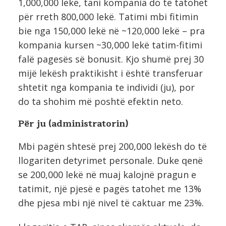
1,000,000 lekë, tani kompania do të tatohet
për rreth 800,000 lekë. Tatimi mbi fitimin
bie nga 150,000 lekë në ~120,000 lekë – pra
kompania kursen ~30,000 lekë tatim-fitimi
falë pagesës së bonusit. Kjo shumë prej 30
mijë lekësh praktikisht i është transferuar
shtetit nga kompania te individi (ju), por
do ta shohim më poshtë efektin neto.
Për ju (administratorin)
Mbi pagën shtesë prej 200,000 lekësh do të
llogariten detyrimet personale. Duke qenë
se 200,000 lekë në muaj kalojnë pragun e
tatimit, një pjesë e pagës tatohet me 13%
dhe pjesa mbi një nivel të caktuar me 23%.