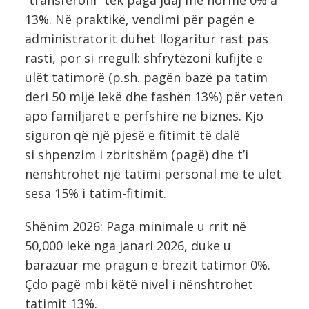
13%. Në praktikë, vendimi për pagën e
administratorit duhet llogaritur rast pas
rasti, por si rregull: shfrytëzoni kufijtë e
ulët tatimorë (p.sh. pagën bazë pa tatim
deri 50 mijë lekë dhe fashën 13%) për veten
apo familjarët e përfshirë në biznes. Kjo
siguron që një pjesë e fitimit të dalë
si shpenzim i zbritshëm (pagë) dhe t’i
nënshtrohet një tatimi personal më të ulët
sesa 15% i tatim-fitimit.
Shënim 2026: Paga minimale u rrit në
50,000 lekë nga janari 2026, duke u
barazuar me pragun e brezit tatimor 0%.
Çdo pagë mbi këtë nivel i nënshtrohet
tatimit 13%.