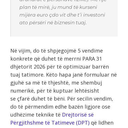
plan të mirë, ju mund të kurseni
mijëra euro çdo vit dhe t’i investoni
ato përsëri në biznesin tuaj.
Në vijim, do të shpjegojmë 5 vendime
konkrete që duhet të merrni PARA 31
dhjetorit 2026 për të optimizuar barrën
tuaj tatimore. Këto hapa janë formuluar në
gjuhë sa më të thjeshtë, me shembuj
numerikë, për të kuptuar lehtësisht
se çfarë duhet të bëni. Për secilin vendim,
do të përmendim edhe bazën ligjore ose
udhëzime teknike të
Drejtorisë së
Përgjithshme të Tatimeve (DPT)
që lidhen