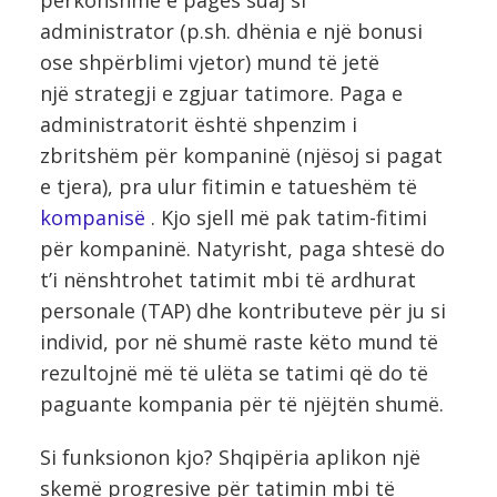
administrator (p.sh. dhënia e një bonusi
ose shpërblimi vjetor) mund të jetë
një strategji e zgjuar tatimore. Paga e
administratorit është shpenzim i
zbritshëm për kompaninë (njësoj si pagat
e tjera), pra ulur fitimin e tatueshëm të
kompanisë
. Kjo sjell më pak tatim-fitimi
për kompaninë. Natyrisht, paga shtesë do
t’i nënshtrohet tatimit mbi të ardhurat
personale (TAP) dhe kontributeve për ju si
individ, por në shumë raste këto mund të
rezultojnë më të ulëta se tatimi që do të
paguante kompania për të njëjtën shumë.
Si funksionon kjo? Shqipëria aplikon një
skemë progresive për tatimin mbi të