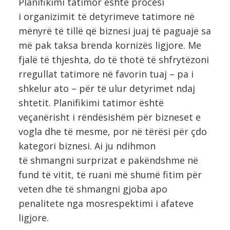
Planifikimi tatimor është procesi
i organizimit të detyrimeve tatimore në
mënyrë të tillë që biznesi juaj të paguajë sa
më pak taksa brenda kornizës ligjore. Me
fjalë të thjeshta, do të thotë të shfrytëzoni
rregullat tatimore në favorin tuaj – pa i
shkelur ato – për të ulur detyrimet ndaj
shtetit. Planifikimi tatimor është
veçanërisht i rëndësishëm për bizneset e
vogla dhe të mesme, por në tërësi për çdo
kategori biznesi. Ai ju ndihmon
të shmangni surprizat e pakëndshme në
fund të vitit, të ruani më shumë fitim për
veten dhe të shmangni gjoba apo
penalitete nga mosrespektimi i afateve
ligjore.