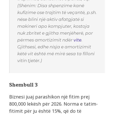
(
Shënim:
Disa shpenzime kanë
kufizime ose trajtim të veçantë, p.sh.
nëse blini një aktiv afatgjatë si
makineri apo kompjuter, kostoja
nuk zbritet e gjitha menjëherë, por
përmes amortizimit ndër
vite
.
Gjithsesi, edhe nisja e amortizimit
këtë vit është më mirë sesa ta filloni
vitin tjetër.)
Shembull 3
Biznesi juaj parashikon një fitim prej
800,000 lekësh për 2026. Norma e tatim-
fitimit për ju është 15%, që do të