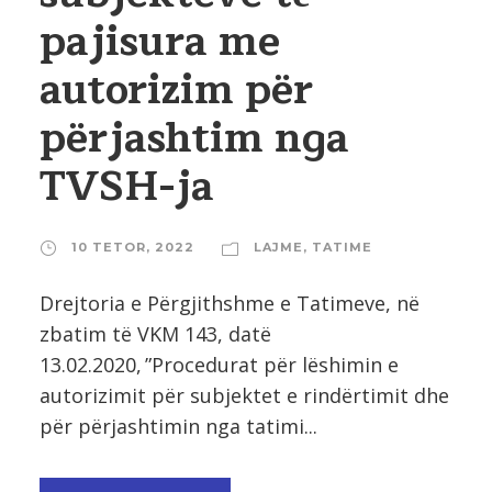
pajisura me
autorizim për
përjashtim nga
TVSH-ja
10 TETOR, 2022
LAJME
,
TATIME
Drejtoria e Pёrgjithshme e Tatimeve, në
zbatim të VKM 143, datë
13.02.2020, ”Procedurat për lëshimin e
autorizimit për subjektet e rindërtimit dhe
për përjashtimin nga tatimi...