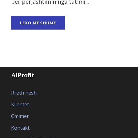
për përjashtimin nga tatimi...
LEXO MË SHUMË
AlProfit
Rreth nesh
Klientët
Çmimet
Kontakt