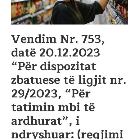
Vendim Nr. 753,
datë 20.12.2023
“Për dispozitat
zbatuese të ligjit nr.
29/2023, “Për
tatimin mbi të
ardhurat”, i
ndryshuar: (regjimi