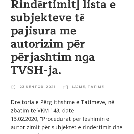
Rindёrtimit] lista e
subjekteve tё
pajisura me
autorizim për
përjashtim nga
TVSH-ja.
23 NËNTOR, 2021
LAJME
,
TATIME
Drejtoria e Pёrgjithshme e Tatimeve, në
zbatim të VKM 143, datë
13.02.2020, “Procedurat për lëshimin e
autorizimit për subjektet e rindërtimit dhe