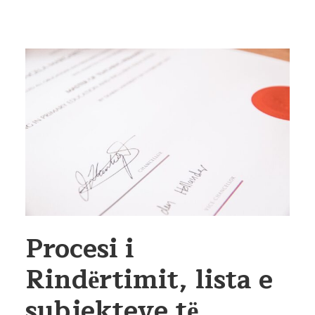
Procesi i
Rindёrtimit, lista e
subjekteve tё