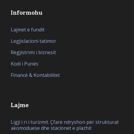
Informohu
Lajmet e fundit
Legjislacioni tatimor
Regjistrimi i biznesit
Kodi i Punës
Financë & Kontabilitet
Lajme
Ligji i ri i turizmit. Çfarë ndryshon për strukturat
akomoduese dhe stacionet e plazhit