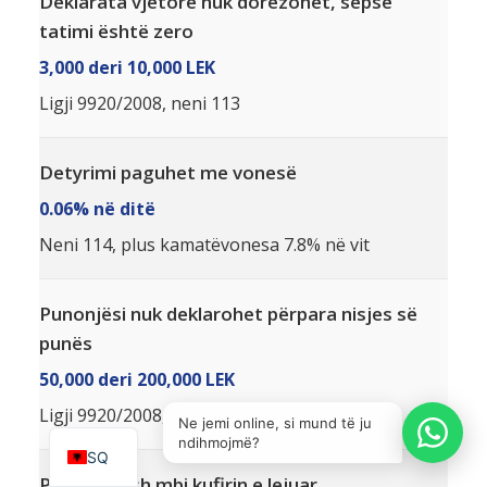
Deklarata vjetore nuk dorëzohet, sepse
tatimi është zero
3,000 deri 10,000 LEK
Ligji 9920/2008, neni 113
Detyrimi paguhet me vonesë
0.06% në ditë
Neni 114, plus kamatëvonesa 7.8% në vit
Punonjësi nuk deklarohet përpara nisjes së
punës
50,000 deri 200,000 LEK
IT
Ligji 9920/2008, neni 119
EN
Ne jemi online, si mund të ju
ndihmojmë?
SQ
Pagesa cash mbi kufirin e lejuar