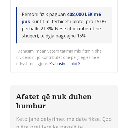
Personi fizik paguan
408,000 LEK më
pak
kur fitimi tërhiqet i plotë, pra 15.0%
përballë 21.8%. Nëse fitimi mbetet në
shoqëri, të dyja paguajnë 15%.
Krahasimi mban vetëm tatimin mbi fitimin dhe
dividendin, jo kontributet dhe përgjegjësinë e
ndryshme ligjore.
Krahasimi i plotë
Afatet që nuk duhen
humbur
Këto janë detyrimet me datë fikse. Çdo
njëra prej tyre ka pasojë të