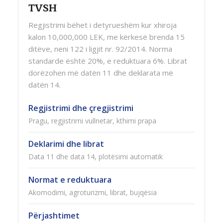
TVSH
Regjistrimi bëhet i detyrueshëm kur xhiroja
kalon 10,000,000 LEK, me kërkesë brenda 15
ditëve, neni 122 i ligjit nr. 92/2014. Norma
standarde është 20%, e reduktuara 6%. Librat
dorëzohen më datën 11 dhe deklarata më
datën 14.
Regjistrimi dhe çregjistrimi
Pragu, regjistrimi vullnetar, kthimi prapa
Deklarimi dhe librat
Data 11 dhe data 14, plotësimi automatik
Normat e reduktuara
Akomodimi, agroturizmi, librat, bujqësia
Përjashtimet