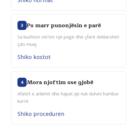
Shiko normat
Po marr punonjësin e parë
3
Sa kushton vërtet një pagë dhe çfarë deklarohet
çdo muaj.
Shiko kostot
Mora njoftim ose gjobë
4
Afatet e ankimit dhe hapat që nuk duhen humbur
kurrë.
Shiko procedurën