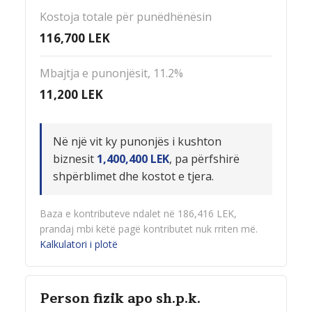
Kostoja totale për punëdhënësin
116,700
LEK
Mbajtja e punonjësit, 11.2%
11,200
LEK
Në një vit ky punonjës i kushton
biznesit
1,400,400 LEK
, pa përfshirë
shpërblimet dhe kostot e tjera.
Baza e kontributeve ndalet në 186,416 LEK,
prandaj mbi këtë pagë kontributet nuk rriten më.
Kalkulatori i plotë
Person fizik apo sh.p.k.