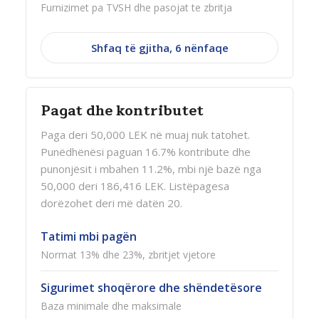
Furnizimet pa TVSH dhe pasojat te zbritja
Shfaq të gjitha, 6 nënfaqe
Pagat dhe kontributet
Paga deri 50,000 LEK në muaj nuk tatohet.
Punëdhënësi paguan 16.7% kontribute dhe
punonjësit i mbahen 11.2%, mbi një bazë nga
50,000 deri 186,416 LEK. Listëpagesa
dorëzohet deri më datën 20.
Tatimi mbi pagën
Normat 13% dhe 23%, zbritjet vjetore
Sigurimet shoqërore dhe shëndetësore
Baza minimale dhe maksimale