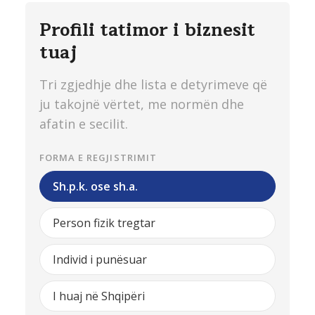
Profili tatimor i biznesit
tuaj
Tri zgjedhje dhe lista e detyrimeve që
ju takojnë vërtet, me normën dhe
afatin e secilit.
FORMA E REGJISTRIMIT
Sh.p.k. ose sh.a.
Person fizik tregtar
Individ i punësuar
I huaj në Shqipëri