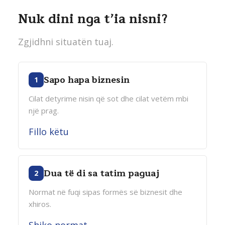
Nuk dini nga t’ia nisni?
Zgjidhni situatën tuaj.
Sapo hapa biznesin
1
Cilat detyrime nisin që sot dhe cilat vetëm mbi
një prag.
Fillo këtu
Dua të di sa tatim paguaj
2
Normat në fuqi sipas formës së biznesit dhe
xhiros.