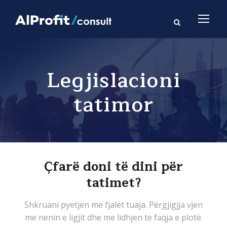
Legjislacioni
tatimor
Çfarë doni të dini për
tatimet?
Shkruani pyetjen me fjalët tuaja. Përgjigjja vjen
me nenin e ligjit dhe me lidhjen te faqja e plotë.