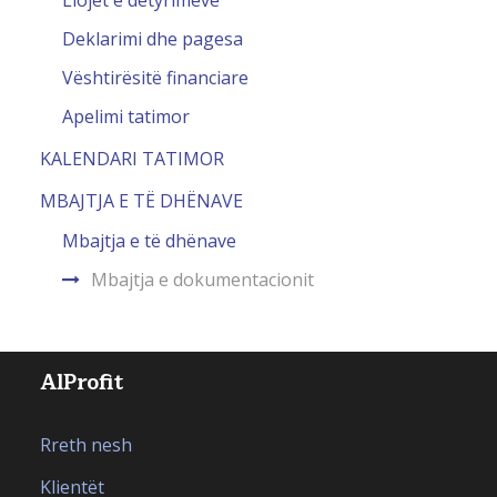
Deklarimi dhe pagesa
Vështirësitë financiare
Apelimi tatimor
KALENDARI TATIMOR
MBAJTJA E TË DHËNAVE
Mbajtja e të dhënave
Mbajtja e dokumentacionit
AlProfit
Rreth nesh
Klientët