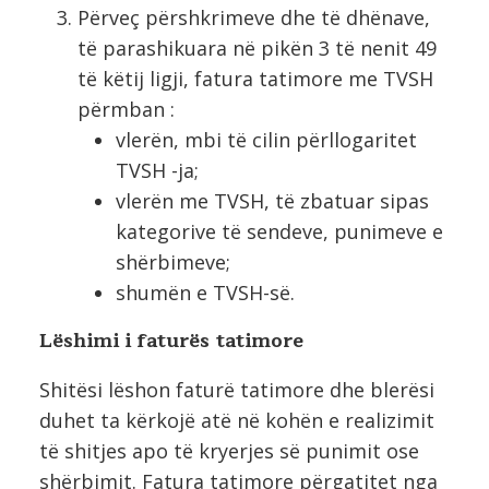
Përveç përshkrimeve dhe të dhënave,
të parashikuara në pikën 3 të nenit 49
të këtij ligji, fatura tatimore me TVSH
përmban :
vlerën, mbi të cilin përllogaritet
TVSH -ja;
vlerën me TVSH, të zbatuar sipas
kategorive të sendeve, punimeve e
shërbimeve;
shumën e TVSH-së.
Lëshimi i faturës tatimore
Shitësi lëshon faturë tatimore dhe blerësi
duhet ta kërkojë atë në kohën e realizimit
të shitjes apo të kryerjes së punimit ose
shërbimit. Fatura tatimore përgatitet nga