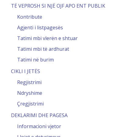
TË VEPROSH SI NJË OJF APO ENT PUBLIK
Kontribute
Agjenti i listpagesës
Tatimi mbi vlerën e shtuar
Tatimi mbi të ardhurat
Tatimi në burim
CIKLI I JETËS
Regjistrimi
Ndryshime
Çregjistrimi
DEKLARIMI DHE PAGESA
Informacioni vjetor
Llojet e detyrimeve