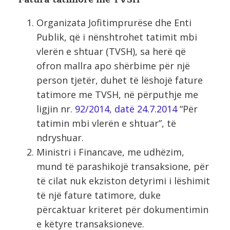
Organizata Jofitimprurëse dhe Enti
Publik, që i nënshtrohet tatimit mbi
vlerën e shtuar (TVSH), sa herë që
ofron mallra apo shërbime për një
person tjetër, duhet të lëshojë fature
tatimore me TVSH, në përputhje me
ligjin nr.
92/2014, datë 24.7.2014
“Për
tatimin mbi vlerën e shtuar”, të
ndryshuar.
Ministri i Financave, me udhëzim,
mund të parashikojë transaksione, për
të cilat nuk ekziston detyrimi i lëshimit
të një fature tatimore, duke
përcaktuar kriteret për dokumentimin
e këtyre transaksioneve.