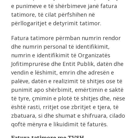
e punimeve e të shërbimeve janë fatura
tatimore, të cilat përfshihen në
përllogaritjet e detyrimit tatimor.
Fatura tatimore përmban numrin rendor
dhe numrin personal të identifikimit,
numrin e identifikimit të Organizatës
Jofitimprurëse dhe Entit Publik, datën dhe
vendin e lëshimit, emrin dhe adresën e
palëve, datën e realizimit të shitjes ose të
punimit apo shërbimit, emërtimin e saktë
të tyre, çmimin e plotë të shitjes dhe, nëse
është rasti, rritjet ose zbritjet e tjera, të
zbatuara, si dhe shumat e shifruara, cilado
qoftë mënyra e likuidimit të faturës.
Fatura tatimore me TVSH