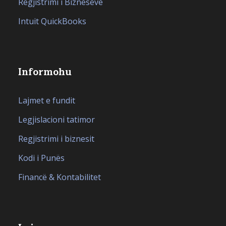
Regjistrimi i Bizneseve
Intuit QuickBooks
Informohu
Lajmet e fundit
Legjislacioni tatimor
Regjistrimi i biznesit
Kodi i Punës
Financë & Kontabilitet