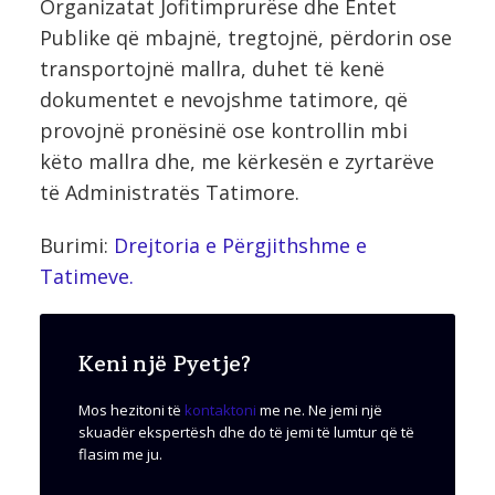
Organizatat Jofitimprurëse dhe Entet
Publike që mbajnë, tregtojnë, përdorin ose
transportojnë mallra, duhet të kenë
dokumentet e nevojshme tatimore, që
provojnë pronësinë ose kontrollin mbi
këto mallra dhe, me kërkesën e zyrtarëve
të Administratës Tatimore.
Burimi:
Drejtoria e Përgjithshme e
Tatimeve.
Keni një Pyetje?
Mos hezitoni të
kontaktoni
me ne. Ne jemi një
skuadër ekspertësh dhe do të jemi të lumtur që të
flasim me ju.