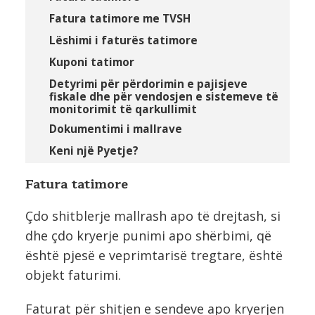
Fatura tatimore me TVSH
Lëshimi i faturës tatimore
Kuponi tatimor
Detyrimi për përdorimin e pajisjeve
fiskale dhe për vendosjen e sistemeve të
monitorimit të qarkullimit
Dokumentimi i mallrave
Keni një Pyetje?
Fatura tatimore
Çdo shitblerje mallrash apo të drejtash, si
dhe çdo kryerje punimi apo shërbimi, që
është pjesë e veprimtarisë tregtare, është
objekt faturimi.
Faturat për shitjen e sendeve apo kryerjen