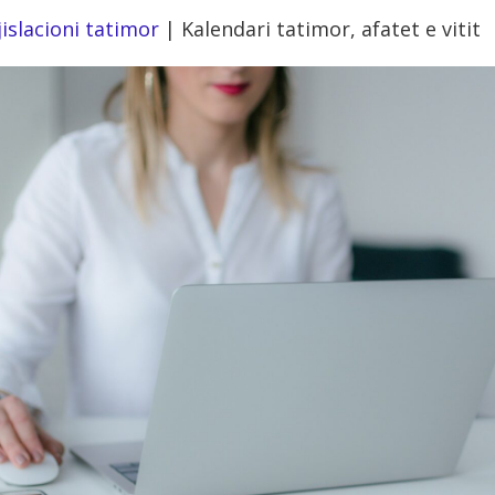
islacioni tatimor
|
Kalendari tatimor, afatet e vitit