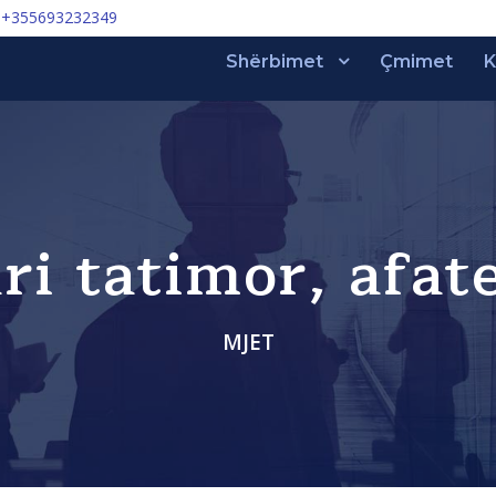
+355693232349
Shërbimet
Çmimet
K
i tatimor, afate
MJET