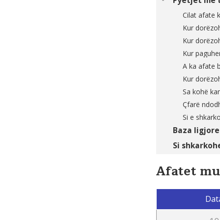
Pyetjet më 
Cilat afate
Kur dorëzoh
Kur dorëzoh
Kur paguhen
A ka afate 
Kur dorëzoh
Sa kohë kam
Çfarë ndodh
Si e shkarko
Baza ligjore
Si shkarkoh
Afatet mu
Dat