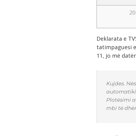
20
Deklarata e TVS
tatimpaguesi e
11, jo më datën
Kujdes. Nës
automatikis
Plotësimi a
mbi të dhën