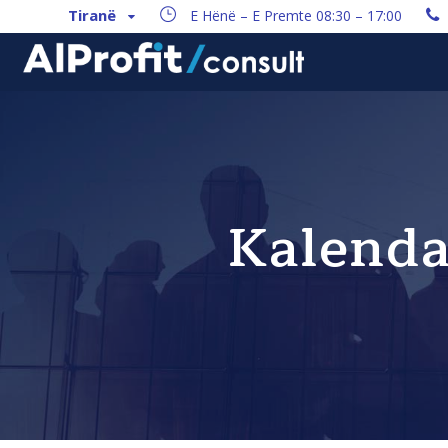
Tiranë
E Hënë – E Premte 08:30 – 17:00
Kalendar