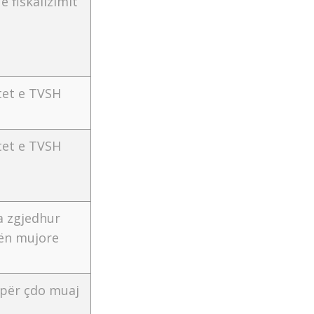
e fiskalizimit
tet e TVSH
tet e TVSH
a zgjedhur
ën mujore
 për çdo muaj