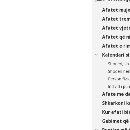
Afatet muj
Afatet tre
Afatet vjet
Afatet që ni
Afatet e r
Kalendari s
Shoqëri, sh
Shoqëri nën
Person fizi
Individ i pu
Afate me d
Shkarkoni k
Kur afati bi
Gabimet që