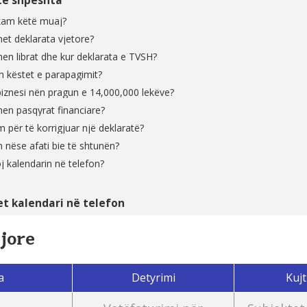
të shpeshta
 kam këtë muaj?
et deklarata vjetore?
en librat dhe kur deklarata e TVSH?
 këstet e parapagimit?
biznesi nën pragun e 14,000,000 lekëve?
en pasqyrat financiare?
 për të korrigjuar një deklaratë?
 nëse afati bie të shtunën?
j kalendarin në telefon?
et kalendari në telefon
jore
a
Detyrimi
Kujt