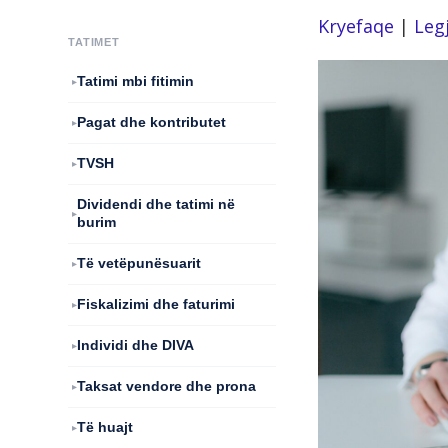
Kryefaqe
|
Legj
TATIMET
Tatimi mbi fitimin
Pagat dhe kontributet
TVSH
Dividendi dhe tatimi në
burim
Të vetëpunësuarit
Fiskalizimi dhe faturimi
Individi dhe DIVA
Taksat vendore dhe prona
Të huajt