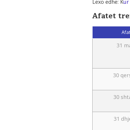
Lexo edhe: K
ur
Afatet tr
Afat
31 m
30 qer
30 sht
31 dhj