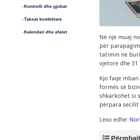
Kontrolli dhe gjobat
Taksat kombëtare
Kalendari dhe afatet
Në një muaj nor
për parapagimi
tatimin në bur
vjetore dhe 31 
Kjo faqe mban t
formës së bizne
shkarkohet si 
përpara secilit 
Lexo edhe:
Nor
Përmbajt