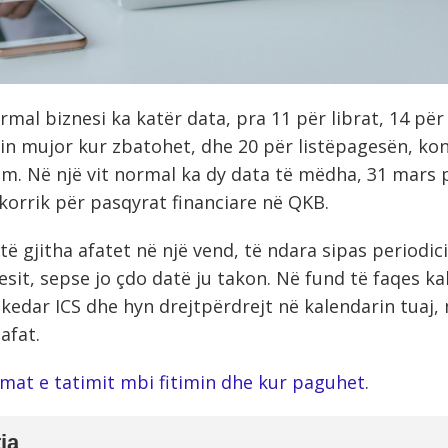
mal biznesi ka katër data, pra 11 për librat, 14 pë
n mujor kur zbatohet, dhe 20 për listëpagesën, ko
im. Në një vit normal ka dy data të mëdha, 31 mars 
korrik për pasqyrat financiare në QKB.
ë gjitha afatet në një vend, të ndara sipas periodici
sit, sepse jo çdo datë ju takon. Në fund të faqes ka
skedar ICS dhe hyn drejtpërdrejt në kalendarin tuaj,
afat.
mat e tatimit mbi fitimin dhe kur paguhet
.
ja