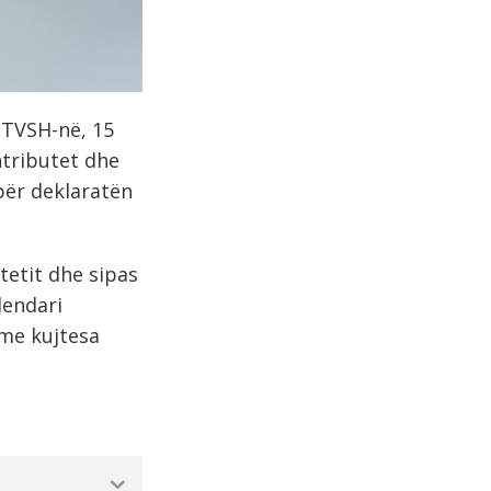
r TVSH-në, 15
ntributet dhe
për deklaratën
tetit dhe sipas
lendari
 me kujtesa