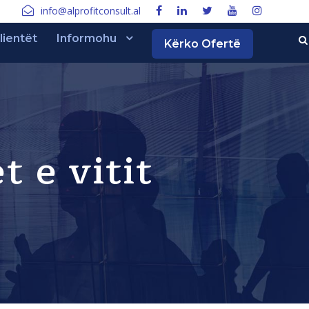
info@alprofitconsult.al
lientët
Informohu
Kërko Ofertë
t e vitit