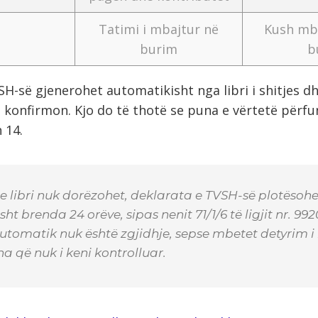
Tatimi i mbajtur në
Kush mb
burim
b
H-së gjenerohet automatikisht nga libri i shitjes dhe
 konfirmon. Kjo do të thotë se puna e vërtetë për
 14.
e libri nuk dorëzohet, deklarata e TVSH-së plotësohe
ht brenda 24 orëve, sipas nenit 71/1/6 të ligjit nr. 99
utomatik nuk është zgjidhje, sepse mbetet detyrim i
a që nuk i keni kontrolluar.