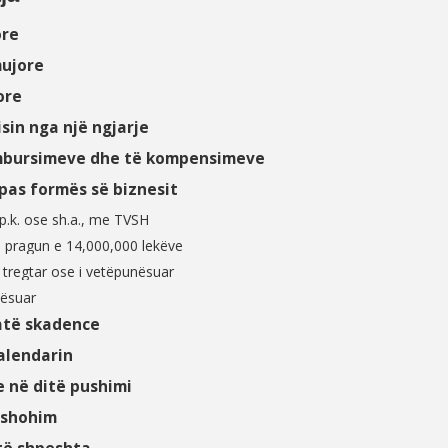
ore
mujore
ore
sin nga një ngjarje
imbursimeve dhe të kompensimeve
ipas formës së biznesit
.p.k. ose sh.a., me TVSH
 pragun e 14,000,000 lekëve
k tregtar ose i vetëpunësuar
nësuar
atë skadence
alendarin
e në ditë pushimi
 shohim