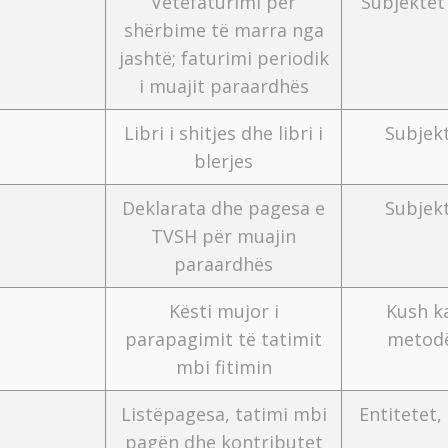
Vetëfaturimi për
Subjektet 
shërbime të marra nga
jashtë; faturimi periodik
i muajit paraardhës
Libri i shitjes dhe libri i
Subjek
blerjes
Deklarata dhe pagesa e
Subjek
TVSH për muajin
paraardhës
Kësti mujor i
Kush k
parapagimit të tatimit
metod
mbi fitimin
Listëpagesa, tatimi mbi
Entitetet,
pagën dhe kontributet