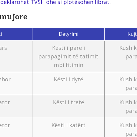
 deklarohet TVSH dhe si plotësohen librat
.
emujore
i
Detyrimi
Kujt
ars
Kësti i parë i
Kush k
parapagimit të tatimit
par
mbi fitimin
shor
Kësti i dytë
Kush k
par
ator
Kësti i tretë
Kush k
par
etor
Kësti i katërt
Kush k
par