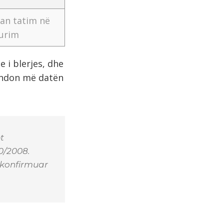
an tatim në
urim
 i blerjes, dhe
fundon më datën
t
20/2008.
 konfirmuar