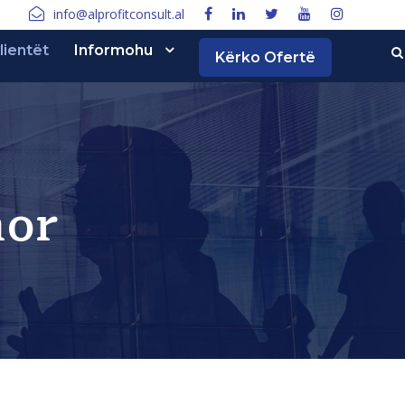
info@alprofitconsult.al
lientët
Informohu
Kërko Ofertë
mor