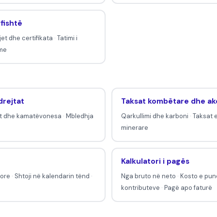
yfishtë
et dhe certifikata
·
Tatimi i
hme
drejtat
Taksat kombëtare dhe ak
t dhe kamatëvonesa
·
Mbledhja
Qarkullimi dhe karboni
·
Taksat 
minerare
Kalkulatori i pagës
tore
·
Shtoji në kalendarin tënd
·
Nga bruto në neto
·
Kosto e pun
kontributeve
·
Pagë apo faturë