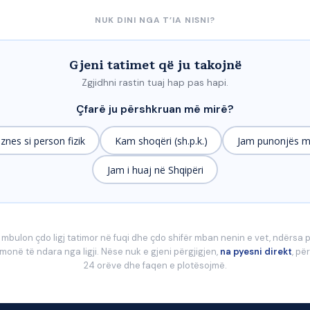
NUK DINI NGA T’IA NISNI?
Gjeni tatimet që ju takojnë
Zgjidhni rastin tuaj hap pas hapi.
Çfarë ju përshkruan më mirë?
znes si person fizik
Kam shoqëri (sh.p.k.)
Jam punonjës m
Jam i huaj në Shqipëri
 mbulon çdo ligj tatimor në fuqi dhe çdo shifër mban nenin e vet, ndërsa pr
onë të ndara nga ligji. Nëse nuk e gjeni përgjigjen,
na pyesni direkt
, pë
24 orëve dhe faqen e plotësojmë.