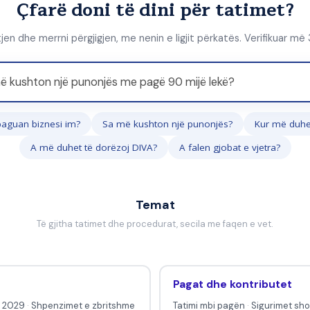
Çfarë doni të dini për tatimet?
jen dhe merrni përgjigjen, me nenin e ligjit përkatës. Verifikuar më
paguan biznesi im?
Sa më kushton një punonjës?
Kur më duhe
A më duhet të dorëzoj DIVA?
A falen gjobat e vjetra?
Temat
Të gjitha tatimet dhe procedurat, secila me faqen e vet.
Pagat dhe kontributet
i 2029
·
Shpenzimet e zbritshme
Tatimi mbi pagën
·
Sigurimet sh