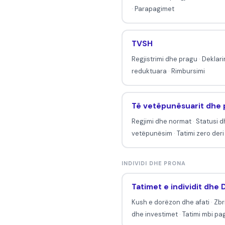
e
·
Parapagimet
n
t
TVSH
u
Regjistrimi dhe pragu
·
Deklari
a
reduktuara
·
Rimbursimi
j
p
Të vetëpunësuarit dhe p
ë
r
Regjimi dhe normat
·
Statusi d
vetëpunësim
·
Tatimi zero der
t
a
t
INDIVIDI DHE PRONA
i
Tatimet e individit dhe 
m
Kush e dorëzon dhe afati
·
Zbr
e
dhe investimet
·
Tatimi mbi pa
t