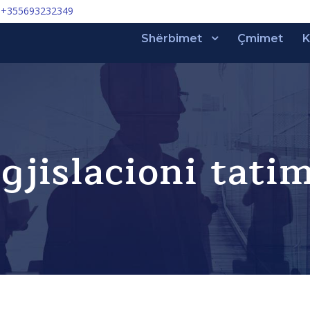
+355693232349
Shërbimet
Çmimet
K
gjislacioni tati