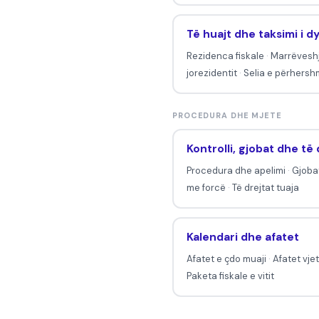
Të huajt dhe taksimi i d
Rezidenca fiskale
·
Marrëveshj
jorezidentit
·
Selia e përhers
PROCEDURA DHE MJETE
Kontrolli, gjobat dhe të 
Procedura dhe apelimi
·
Gjoba
me forcë
·
Të drejtat tuaja
Kalendari dhe afatet
Afatet e çdo muaji
·
Afatet vje
Paketa fiskale e vitit