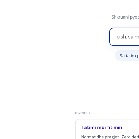
Shkruani pyet
S
h
k
Sa tatim 
r
u
a
n
i
p
y
BIZNESI
e
t
Tatimi mbi fitimin
j
Normat dhe pragjet
·
Zero der