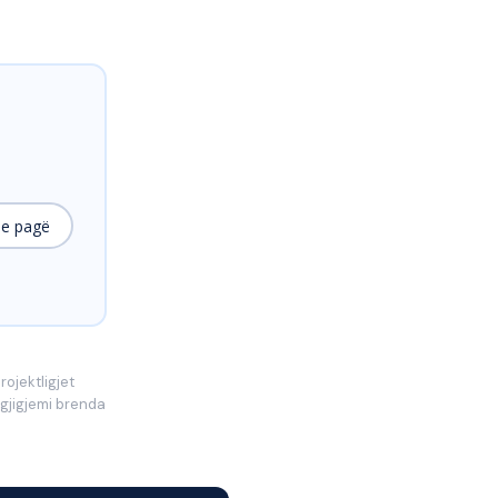
e pagë
ojektligjet
rgjigjemi brenda