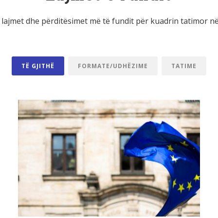
lajmet dhe përditësimet më të fundit për kuadrin tatimor në
TË GJITHË
FORMATE/UDHËZIME
TATIME