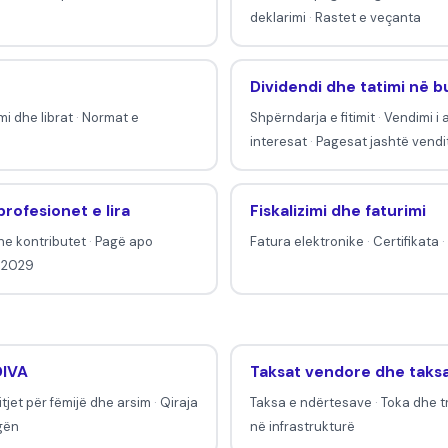
deklarimi
·
Rastet e veçanta
Dividendi dhe tatimi në b
mi dhe librat
·
Normat e
Shpërndarja e fitimit
·
Vendimi i
interesat
·
Pagesat jashtë vendi
rofesionet e lira
Fiskalizimi dhe faturimi
he kontributet
·
Pagë apo
Fatura elektronike
·
Certifikata
·
i 2029
DIVA
Taksat vendore dhe taks
itjet për fëmijë dhe arsim
·
Qiraja
Taksa e ndërtesave
·
Toka dhe tr
gën
në infrastrukturë