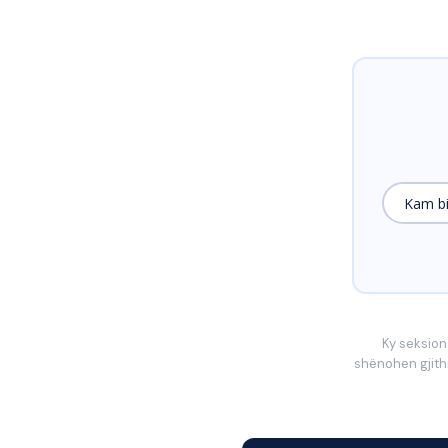
Kam bi
Ky seksion
shënohen gjithm