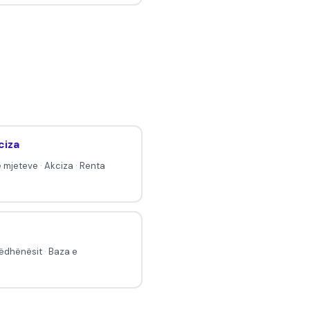
ciza
e mjeteve
·
Akciza
·
Renta
ëdhënësit
·
Baza e