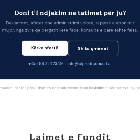
Doni t’i ndjekim ne tatimet për ju?
Deklarimet, afatet dhe administrimi i plotë, si pjesë e abonimit
mujor, nga zyra që përgatit këtë faqe. Konsulta e parë është falas.
Kërko ofertë
Shiko çmimet
+355 69 323 2349
·
info@alprofitconsult.al
rmacioni është i përgjithshëm dhe nuk zëvendëson këshillimin për rastin tuaj kon
Lajmet e fundit