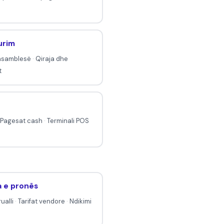
urim
 asamblesë
·
Qiraja dhe
t
Pagesat cash
·
Terminali POS
a e pronës
ualli
·
Tarifat vendore
·
Ndikimi