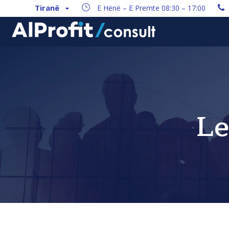
Tiranë
E Hënë – E Premte 08:30 – 17:00
Le