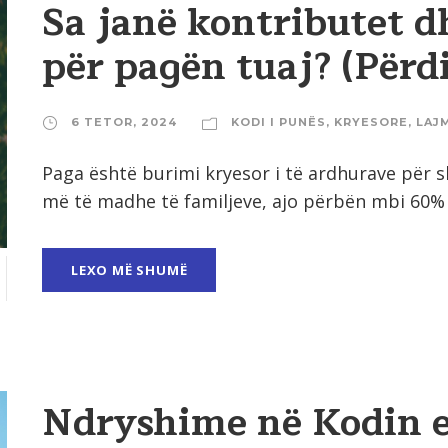
Sa janë kontributet d
për pagën tuaj? (Përd
6 TETOR, 2024
KODI I PUNËS
,
KRYESORE
,
LAJ
Paga është burimi kryesor i të ardhurave për s
më të madhe të familjeve, ajo përbën mbi 60% t
LEXO MË SHUMË
Ndryshime në Kodin e