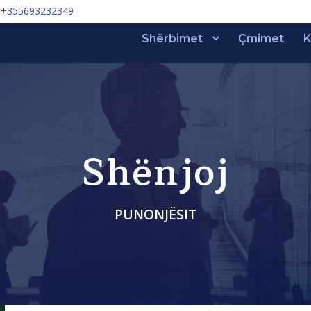
+355693232349
Shërbimet
Çmimet
K
Shënjoj
PUNONJËSIT