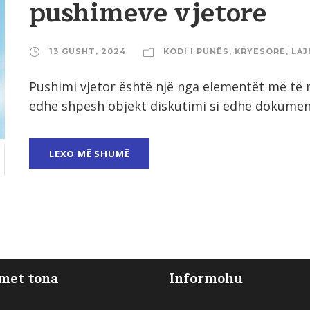
pushimeve vjetore
13 GUSHT, 2024
KODI I PUNËS
,
KRYESORE
,
LAJ
Pushimi vjetor është një nga elementët më të 
edhe shpesh objekt diskutimi si edhe dokumenti
LEXO MË SHUMË
met tona
Informohu