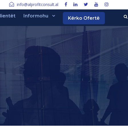
info@alprofitconsult.al
lientët
Informohu
Kërko Ofertë