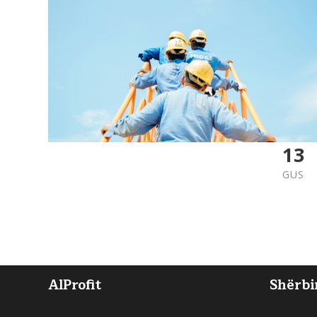
13
GUS
AlProfit
Shërbi