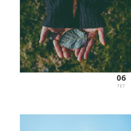
06
TET