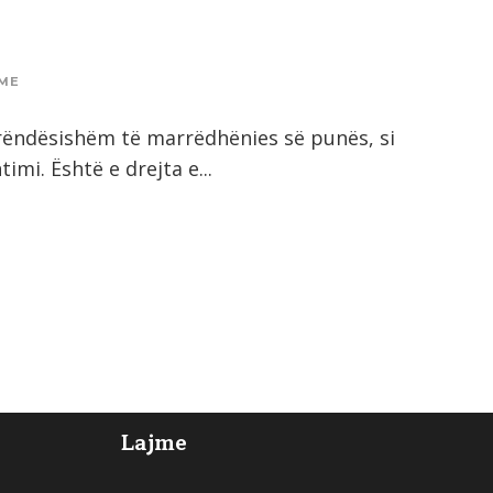
ME
rëndësishëm të marrëdhënies së punës, si
mi. Është e drejta e...
Lajme