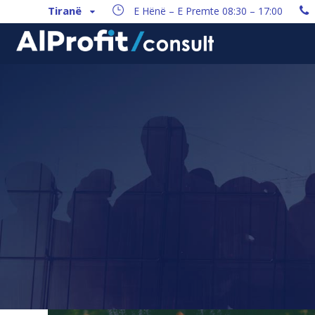
Tiranë
E Hënë – E Premte 08:30 – 17:00