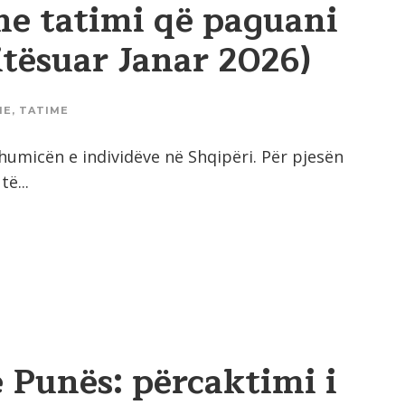
he tatimi që paguani
itësuar Janar 2026)
ME
,
TATIME
humicën e individëve në Shqipëri. Për pjesën
ë...
 Punës: përcaktimi i