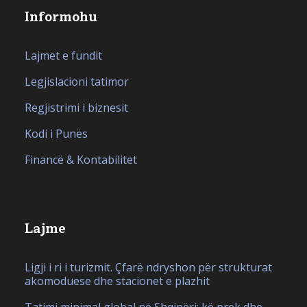
Informohu
Lajmet e fundit
Legjislacioni tatimor
Regjistrimi i biznesit
Kodi i Punës
Financë & Kontabilitet
Lajme
Ligji i ri i turizmit. Çfarë ndryshon për strukturat
akomoduese dhe stacionet e plazhit