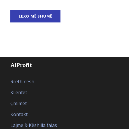
LEXO MË SHUMË
AlProfit
Rreth nesh
Klientët
Çmimet
Kontakt
Lajme & Këshilla falas