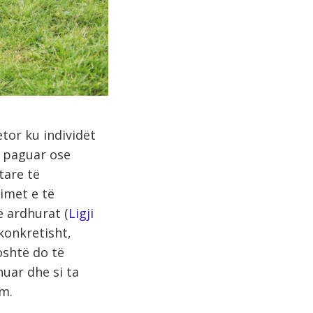
etor ku individët
t paguar ose
tare të
imet e të
të ardhurat (
Ligji
 konkretisht,
oshtë do të
uar dhe si ta
m.