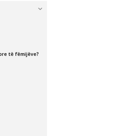
ore të fëmijëve?