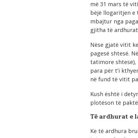
më 31 mars të vit
bëjë llogaritjen e
mbajtur nga paga 
gjitha të ardhura
Nëse gjatë vitit 
pagesë shtesë. Në
tatimore shtesë),
para për t’i kthy
në fund të vitit 
Kush është i detyr
plotëson të pakt
Të ardhurat e l
Ke të ardhura brut