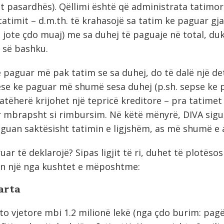
it pasardhës). Qëllimi është që administrata tatimor
 tatimit – d.m.th. të krahasojë sa tatim ke paguar gjat
jote çdo muaj) me sa duhej të paguaje në total, duke
t së bashku.
ke paguar më pak tatim se sa duhej, do të dalë një d
se ke paguar më shumë sesa duhej (p.sh. sepse ke pë
 atëherë krijohet një tepricë kreditore – pra tatime
er mbrapsht si rimbursim. Në këtë mënyrë, DIVA sigu
paguan saktësisht tatimin e ligjshëm, as më shumë e
uar të deklarojë? Sipas ligjit të ri, duhet të plotëso
ën një nga kushtet e mëposhtme:
arta
o vjetore mbi 1.2 milionë lekë (nga çdo burim: pagë,