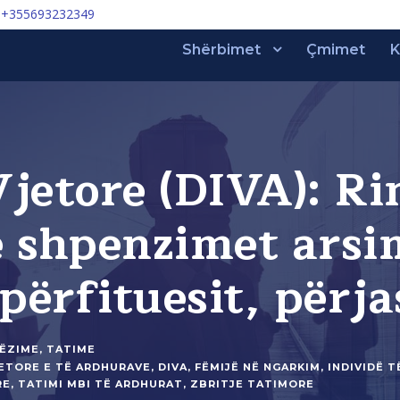
+355693232349
Shërbimet
Çmimet
K
Vjetore (DIVA): R
e shpenzimet arsi
 përfituesit, përj
ËZIME
,
TATIME
ETORE E TË ARDHURAVE
,
DIVA
,
FËMIJË NË NGARKIM
,
INDIVIDË 
RE
,
TATIMI MBI TË ARDHURAT
,
ZBRITJE TATIMORE