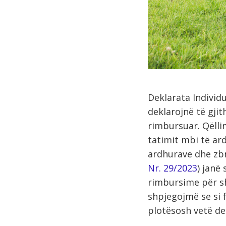
Deklarata Individu
deklarojnë të gjit
rimbursuar. Qëllim
tatimit mbi të ar
ardhurave dhe zbrit
Nr. 29/2023
) janë
rimbursime për sh
shpjegojmë se si 
plotësosh vetë de