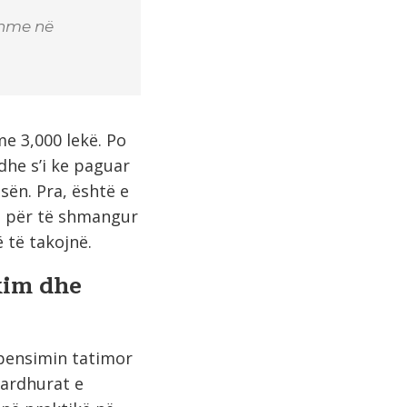
shme në
me 3,000 lekë. Po
dhe s’i ke paguar
ën. Pra, është e
m për të shmangur
 të takojnë.
kim dhe
ompensimin tatimor
 ardhurat e