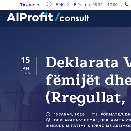
Tiranë
E Hënë – E Premte 08:30 – 17:00
Deklarata 
15
JAN
fëmijët dh
2026
(Rregullat,
15 JANAR, 2026
FORMATE/UDH
DEKLARATA VJETORE
,
DEKLARATA VJ
RIMBURSIM TATIMI
,
SHPENZIME ARSIMO