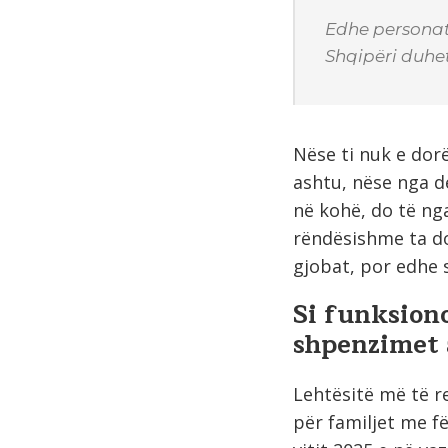
Edhe personat
Shqipëri duhet
Nëse ti nuk e dorë
ashtu, nëse nga d
në kohë, do të ng
rëndësishme ta do
gjobat, por edhe 
Si funksion
shpenzimet 
Lehtësitë më të re
për familjet me f