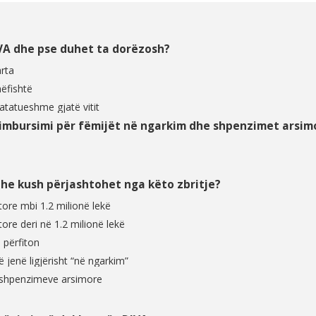
VA dhe pse duhet ta dorëzosh?
arta
ëfishtë
atatueshme gjatë vitit
rimbursimi për fëmijët në ngarkim dhe shpenzimet arsim
dhe kush përjashtohet nga këto zbritje?
tore mbi 1.2 milionë lekë
tore deri në 1.2 milionë lekë
 përfiton
 jenë ligjërisht “në ngarkim”
 shpenzimeve arsimore