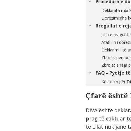
Procedura e do
Deklarata mbi S
Dorëzimi dhe k
Rregullat e rej
Ulja e pragut të
Afati i ri i dorëz
Deklarimi i të 
Zbritjet person
Zbritjet e reja 
FAQ – Pyetje t
Këshillim për D
Çfarë është
DIVA është deklara
prag të caktuar 
të cilat nuk janë 