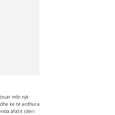
izuar mbi një
dhe ke të ardhura
enda afatit (deri