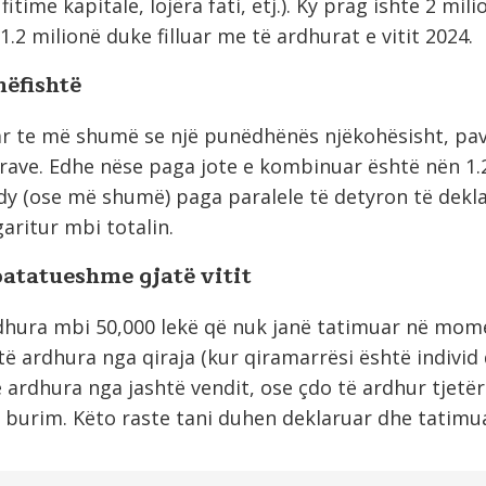
itime kapitale, lojëra fati, etj.). Ky prag ishte 2 mili
1.2 milionë duke filluar me të ardhurat e vitit 2024.
ëfishtë
ar te më shumë se një punëdhënës njëkohësisht, pa
urave. Edhe nëse paga jote e kombinuar është nën 1.2
 dy (ose më shumë) paga paralele të detyron të dekl
garitur mbi totalin.
patatueshme gjatë vitit
rdhura mbi 50,000 lekë që nuk janë tatimuar në mom
 të ardhura nga qiraja (kur qiramarrësi është individ
 ardhura nga jashtë vendit, ose çdo të ardhur tjetër
 burim. Këto raste tani duhen deklaruar dhe tatimu