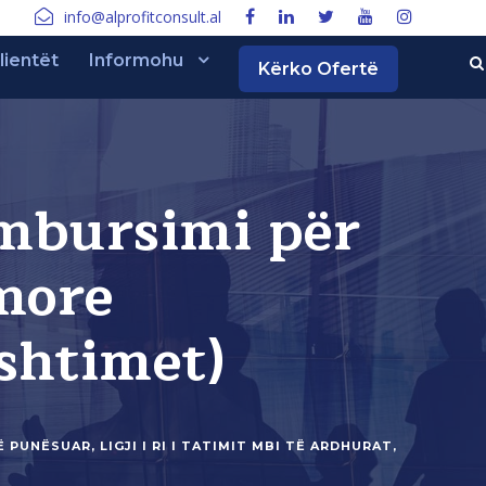
info@alprofitconsult.al
lientët
Informohu
Kërko Ofertë
imbursimi për
more
ashtimet)
TË PUNËSUAR
,
LIGJI I RI I TATIMIT MBI TË ARDHURAT
,