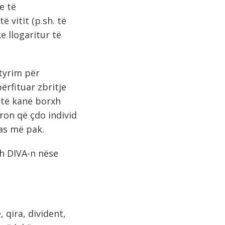
e të
ë vitit (p.sh. të
 llogaritur të
etyrim për
rfituar zbritje
t të kanë borxh
ron që çdo individ
 as më pak.
sh DIVA-n nëse
 qira, divident,