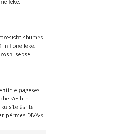
onë lekë,
varësisht shumës
 milionë lekë,
arosh, sepse
entin e pagesës.
 dhe s’është
 ku s’të është
ar përmes DIVA-s.