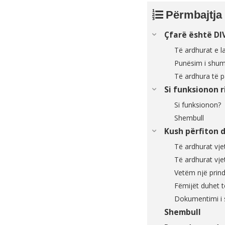
Përmbajtja
Çfarë është DI
Të ardhurat e l
Punësim i shum
Të ardhura të p
Si funksionon 
Si funksionon?
Shembull
Kush përfiton 
Të ardhurat vje
Të ardhurat vje
Vetëm një prind
Fëmijët duhet të
Dokumentimi i
Shembull