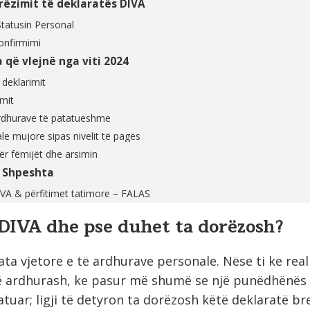
rëzimit të deklaratës DIVA
tatusin Personal
onfirmimi
a që vlejnë nga viti 2024
 deklarimit
imit
ardhurave të patatueshme
ale mujore sipas nivelit të pagës
për fëmijët dhe arsimin
ë Shpeshta
IVA & përfitimet tatimore – FALAS
 DIVA dhe pse duhet ta dorëzosh?
ta vjetore e të ardhurave personale. Nëse ti ke real
të ardhurash, ke pasur më shumë se një punëdhënës 
tatuar; ligji të detyron ta dorëzosh këtë deklaratë br