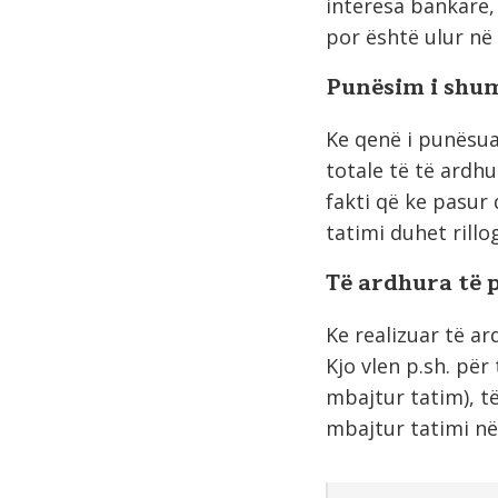
interesa bankare, f
por është ulur në 
Punësim i shum
Ke qenë i punësu
totale të të ardh
fakti që ke pasur
tatimi duhet rillo
Të ardhura të 
Ke realizuar të a
Kjo vlen p.sh. për
mbajtur tatim), të
mbajtur tatimi në