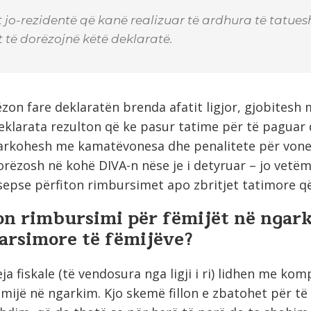
 jo-rezidentë që kanë realizuar të ardhura të tatue
 të dorëzojnë këtë deklaratë.
zon fare deklaratën brenda afatit ligjor, gjobitesh 
eklarata rezulton që ke pasur tatime për të paguar 
arkohesh me kamatëvonesa dhe penalitete për vones
rëzosh në kohë DIVA-n nëse je i detyruar – jo vetë
sepse përfiton rimbursimet apo zbritjet tatimore që
on rimbursimi për fëmijët në ngar
arsimore të fëmijëve?
ja fiskale (të vendosura nga ligji i ri) lidhen me k
ëmijë në ngarkim. Kjo skemë fillon e zbatohet për të