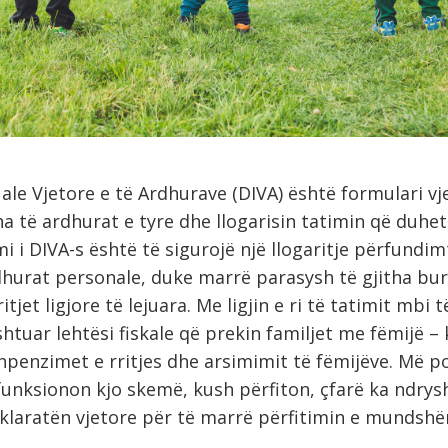
ale Vjetore e të Ardhurave (DIVA) është formulari vj
ha të ardhurat e tyre dhe llogarisin tatimin që duhe
i i DIVA-s është të sigurojë një llogaritje përfundim
dhurat personale, duke marrë parasysh të gjitha bur
jet ligjore të lejuara. Me ligjin e ri të tatimit mbi 
 shtuar lehtësi fiskale që prekin familjet me fëmijë –
penzimet e rritjes dhe arsimimit të fëmijëve. Më p
funksionon kjo skemë, kush përfiton, çfarë ka ndrysh
klaratën vjetore për të marrë përfitimin e mundshë