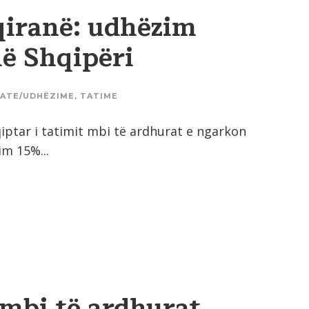
qiranë: udhëzim
në Shqipëri
ATE/UDHËZIME
,
TATIME
hqiptar i tatimit mbi të ardhurat e ngarkon
m 15%...
mbi të ardhurat,