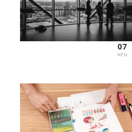
07
NËN