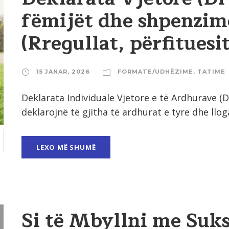
fëmijët dhe shpenzim
(Rregullat, përfituesi
15 JANAR, 2026
FORMATE/UDHËZIME
,
TATIME
Deklarata Individuale Vjetore e të Ardhurave (D
deklarojnë të gjitha të ardhurat e tyre dhe llog
LEXO MË SHUMË
Si të Mbyllni me Suks