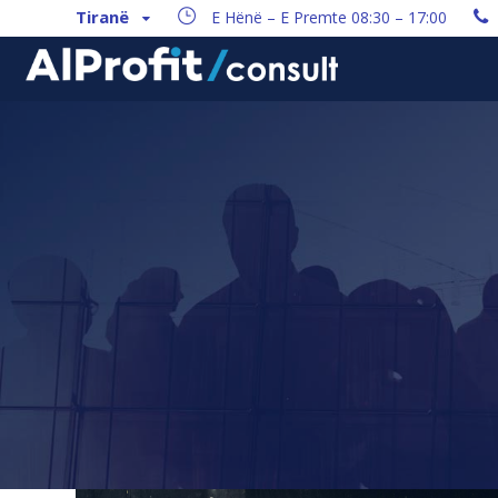
Tiranë
E Hënë – E Premte 08:30 – 17:00