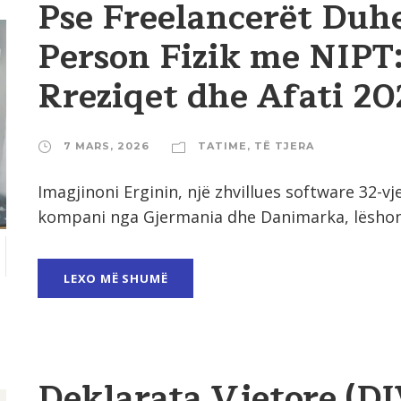
Pse Freelancerët Duhe
Person Fizik me NIPT:
Rreziqet dhe Afati 20
7 MARS, 2026
TATIME
,
TË TJERA
Imagjinoni Erginin, një zhvillues software 32-v
kompani nga Gjermania dhe Danimarka, lëshon fa
LEXO MË SHUMË
Deklarata Vjetore (D