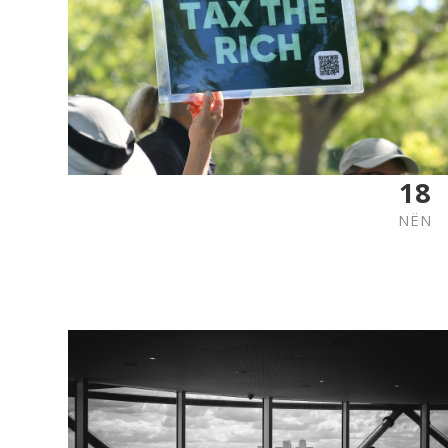
18
NËN