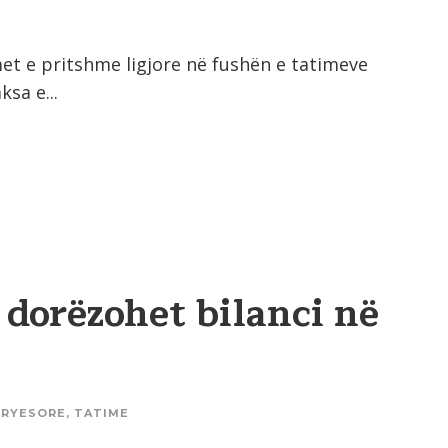
et e pritshme ligjore në fushën e tatimeve
sa e...
dorëzohet bilanci në
KRYESORE
,
TATIME