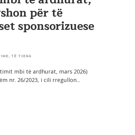
shon për të
set sponsorizuese
TIME
,
TË TJERA
atimit mbi të ardhurat, mars 2026)
 nr. 26/2023, i cili rregullon...