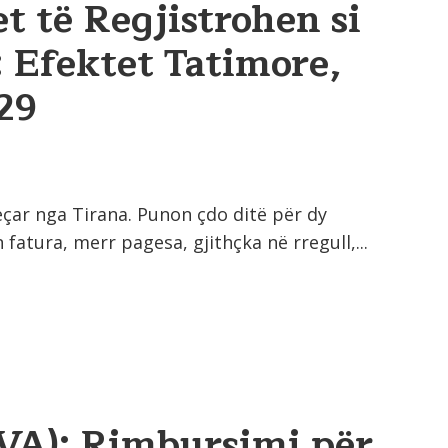
t të Regjistrohen si
 Efektet Tatimore,
29
jeçar nga Tirana. Punon çdo ditë për dy
tura, merr pagesa, gjithçka në rregull,...
IVA): Rimbursimi për