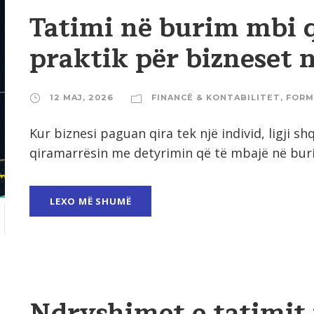
Tatimi në burim mbi 
praktik për bizneset 
12 MAJ, 2026
FINANCË & KONTABILITET
,
FORM
Kur biznesi paguan qira tek një individ, ligji s
qiramarrësin me detyrimin që të mbajë në buri
LEXO MË SHUMË
Ndryshimet e tatimit 