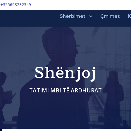
+355693232349
Shërbimet
Çmimet
K
Shënjoj
TATIMI MBI TË ARDHURAT