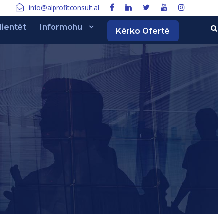
info@alprofitconsult.al
lientët
Informohu
Kërko Ofertë