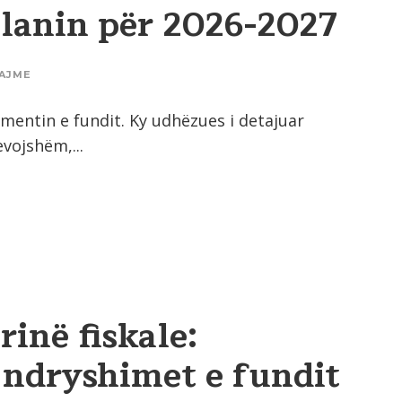
Planin për 2026-2027
AJME
omentin e fundit. Ky udhëzues i detajuar
vojshëm,...
inë fiskale:
 ndryshimet e fundit