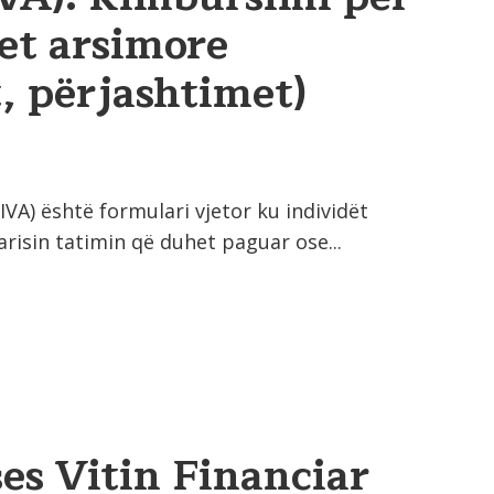
et arsimore
t, përjashtimet)
IVA) është formulari vjetor ku individët
arisin tatimin që duhet paguar ose...
es Vitin Financiar