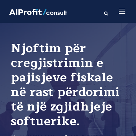
Njoftim për
cregjistrimin e
pajisjeve fiskale
në rast përdorimi
të një zgjidhjeje
softuerike.