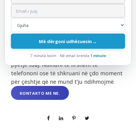
në numrin pa pagesë 0800 00 02.
Burimi:
Drejtoria e Përgjithshme e
Tatimeve.
→
Më dërgoni udhëzuesin
Jemi këtu për t’ju ndihmuar dhe gjejmë
gjithmonë kohë për t’ju përgjigjur çdo
7 minuta lexim · Në email brenda
1 minute
pyetje tuaj. Ndihuni të lirshëm të
telefononi ose të shkruani në çdo moment
për çështje që ne mund t’ju ndihmojmë
KONTAKTO ME NE.