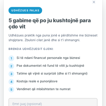
×
Administratës Tatimore, shoqëria e
autorizuar kryen çregjistrimin e pajisjes
UDHËZUES FALAS
fiskale dhe ruan memorien fiskale të saj.
5 gabime që po ju kushtojnë para
Çregjistrimi i pajisjeve fiskale që nuk
çdo vit
përdoren nga ana e çdo subjekti
Udhëzues praktik nga puna jonë e përditshme me bizneset
tatimpagues është një detyrim ligjor i tyre.
shqiptare. Zbuloni cilat janë dhe si t'i shmangni.
Për çdo problematikë të hasur në zbatimin
BRENDA UDHËZUESIT GJENI:
e kësaj procedure, ju mund të na
Si të ndani financat personale nga biznesi
kontaktoni duke komunikuar me HelpDesk
Pse dokumentet në fund të vitit ju kushtojnë
për Fiskalizimin drejtpërsëdrejti nga
Tatime që vijnë si surprizë (dhe si t'i shmangni)
portali i
Kostoja reale e punonjësve
dedikuar
http://helpdesk.tatime.gov.al/
,
duke dërguar email në
Vendimet që mbështeten te numrat
adresën
Fiskalizimi.helpdesk@tatime.gov.al
apo duke kontaktuar Qendrën e Thirrjeve