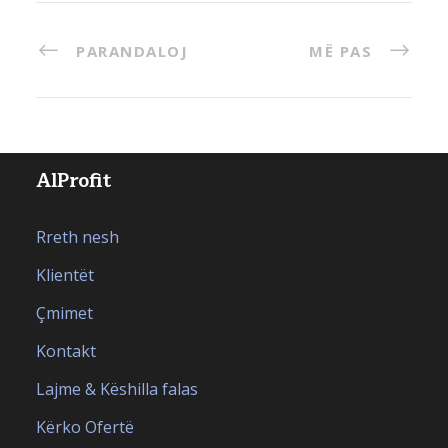
PARANDALOJ
MË PAS
AlProfit
Rreth nesh
Klientët
Çmimet
Kontakt
Lajme & Këshilla falas
Kërko Ofertë