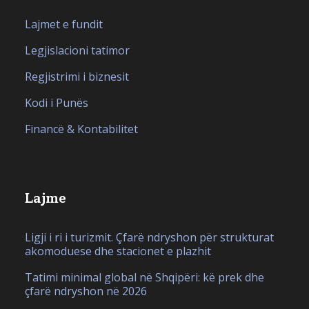
Lajmet e fundit
Legjislacioni tatimor
Regjistrimi i biznesit
Kodi i Punës
Financë & Kontabilitet
Lajme
Ligji i ri i turizmit. Çfarë ndryshon për strukturat
akomoduese dhe stacionet e plazhit
Tatimi minimal global në Shqipëri: kë prek dhe
çfarë ndryshon në 2026