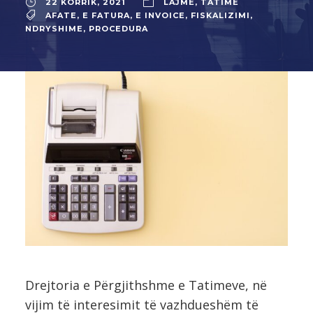
22 KORRIK, 2021
LAJME
,
TATIME
AFATE
,
E FATURA
,
E INVOICE
,
FISKALIZIMI
,
NDRYSHIME
,
PROCEDURA
Drejtoria e Përgjithshme e Tatimeve, në
vijim të interesimit të vazhdueshëm të