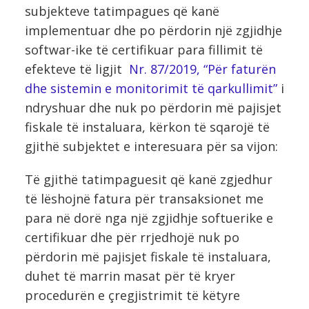
subjekteve tatimpagues që kanë
implementuar dhe po përdorin një zgjidhje
softwar-ike të certifikuar para fillimit të
efekteve të ligjit
Nr. 87/2019, “Për faturën
dhe sistemin e monitorimit të qarkullimit”
i
ndryshuar dhe nuk po përdorin më pajisjet
fiskale të instaluara, kërkon të sqarojë të
gjithë subjektet e interesuara për sa vijon:
Të gjithë tatimpaguesit që kanë zgjedhur
të lëshojnë fatura për transaksionet me
para në dorë nga një zgjidhje softuerike e
certifikuar dhe për rrjedhojë nuk po
përdorin më pajisjet fiskale të instaluara,
duhet të marrin masat për të kryer
procedurën e çregjistrimit të këtyre