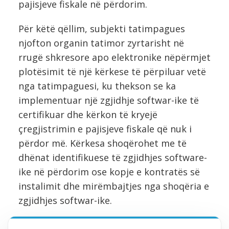
pajisjeve fiskale në përdorim.
Për këtë qëllim, subjekti tatimpagues
njofton organin tatimor zyrtarisht në
rrugë shkresore apo elektronike nëpërmjet
plotësimit të një kërkese të përpiluar vetë
nga tatimpaguesi, ku thekson se ka
implementuar një zgjidhje softwar-ike të
certifikuar dhe kërkon të kryejë
çregjistrimin e pajisjeve fiskale që nuk i
përdor më. Kërkesa shoqërohet me të
dhënat identifikuese të zgjidhjes software-
ike në përdorim ose kopje e kontratës së
instalimit dhe mirëmbajtjes nga shoqëria e
zgjidhjes softwar-ike.
Pas miratimit të kërkesës nga ana e