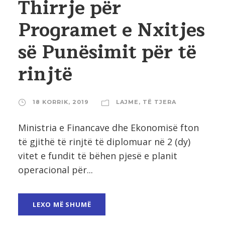
Thirrje për
Programet e Nxitjes
së Punësimit për të
rinjtë
18 KORRIK, 2019
LAJME
,
TË TJERA
Ministria e Financave dhe Ekonomisë fton
të gjithë të rinjtë të diplomuar në 2 (dy)
vitet e fundit të bëhen pjesë e planit
operacional për...
LEXO MË SHUMË