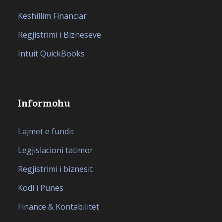
Këshillim Financiar
Regjistrimi i Bizneseve
Intuit QuickBooks
Informohu
Lajmet e fundit
Legjislacioni tatimor
Regjistrimi i biznesit
Kodi i Punës
Financë & Kontabilitet