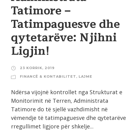
Tatimore –
Tatimpaguesve dhe
qytetarëve: Njihni
Ligjin!
23 KORRIK, 2019
FINANCË & KONTABILITET
,
LAJME
Ndërsa vijojnë kontrollet nga Strukturat e
Monitorimit në Terren, Administrata
Tatimore do të sjellë vazhdimisht në
vëmendje të tatimpaguesve dhe qytetarëve
rregullimet ligjore për shkelje...