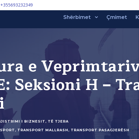
+355693232349
Shërbimet
Çmimet
K
ra e Veprimtari
E: Seksioni H – Tr
i
JISTRIMI I BIZNESIT
,
TË TJERA
NSPORT
,
TRANSPORT MALLRASH
,
TRANSPORT PASAGJERËSH