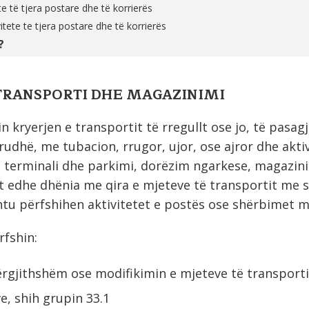
 të tjera postare dhe të korrierës
tete te tjera postare dhe të korrierës
?
 TRANSPORTI DHE MAGAZINIMI
n kryerjen e transportit të rregullt ose jo, të pasag
udhë, me tubacion, rrugor, ujor, ose ajror dhe aktiv
ira terminali dhe parkimi, dorëzim ngarkese, magazin
t edhe dhënia me qira e mjeteve të transportit me 
htu përfshihen aktivitetet e postës ose shërbimet m
rfshin:
ërgjithshëm ose modifikimin e mjeteve të transporti
e, shih grupin 33.1