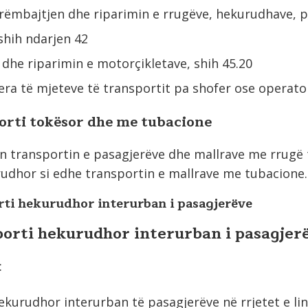
rëmbajtjen dhe riparimin e rrugëve, hekurudhave, p
 shih ndarjen 42
dhe riparimin e motorçikletave, shih 45.20
ra të mjeteve të transportit pa shofer ose operator,
i tokësor dhe me tubacione
in transportin e pasagjerëve dhe mallrave me rrugë
udhor si edhe transportin e mallrave me tubacione.
 hekurudhor interurban i pasagjerëve
orti hekurudhor interurban i pasagjer
:
ekurudhor interurban të pasagjerëve në rrjetet e li