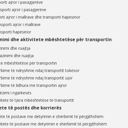
i ajror i pasagjerëve
orti ajror i pasagjerëve
 ajror i mallrave dhe transporti hapësinor
porti ajror i mallrave
porti hapësinor
 dhe aktivitete mbështetëse për transportin
mi dhe ruajtja
inimi dhe ruajtja
e mbështetëse për transportin
ime të ndryshme ndaj transportit tokësor
ime të ndryshme ndaj transportit ujor
ime të lidhura me transportin ajror
imi i ngarkesës
tete të tjera mbështetëse të transportit
 të postës dhe korrierës
e të postave me detyrimin e shërbimit të përgjithshëm
tete të postave me detyrimin e shërbimit të përgjithshëm