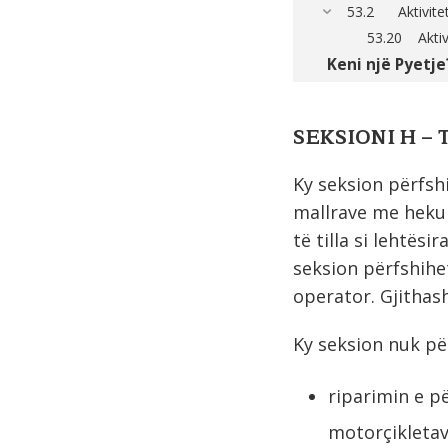
53.2 Aktivitete
53.20 Aktivi
Keni një Pyetje
SEKSIONI H –
Ky seksion përfshi
mallrave me hekur
të tilla si lehtës
seksion përfshihe
operator. Gjithas
Ky seksion nuk pë
riparimin e p
motorçikletav