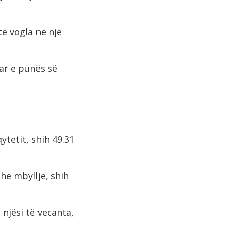
ë vogla në një
uar e punës së
ytetit, shih 49.31
he mbyllje, shih
njësi të vecanta,