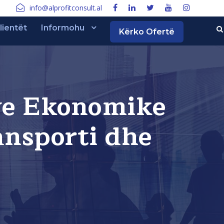
info@alprofitconsult.al
lientët
Informohu
Kërko Ofertë
ve Ekonomike
ansporti dhe