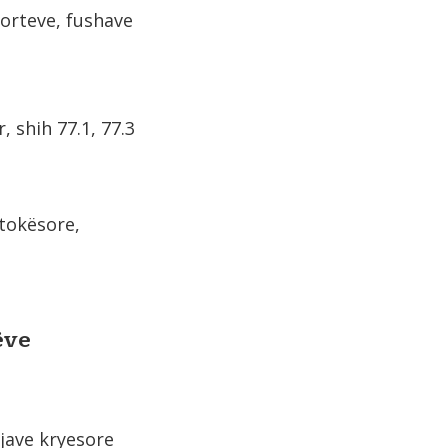
orteve, fushave
 shih 77.1, 77.3
 tokësore,
ëve
njave kryesore