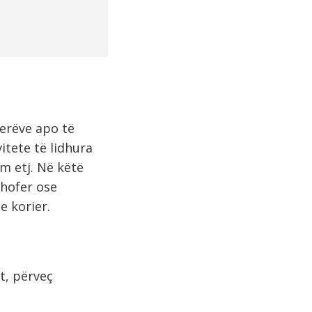
jerëve apo të
itete të lidhura
im etj. Në këtë
shofer ose
e korier.
t, përveç