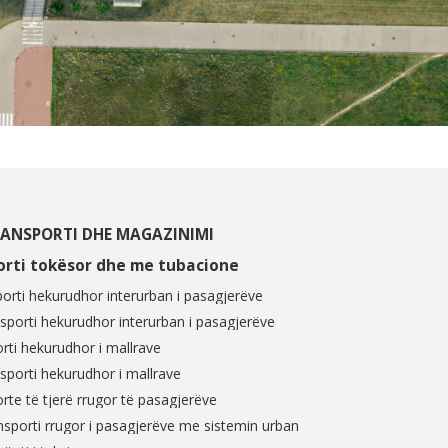
TRANSPORTI DHE MAGAZINIMI
i tokësor dhe me tubacione
i hekurudhor interurban i pasagjerëve
porti hekurudhor interurban i pasagjerëve
i hekurudhor i mallrave
porti hekurudhor i mallrave
e të tjerë rrugor të pasagjerëve
porti rrugor i pasagjerëve me sistemin urban