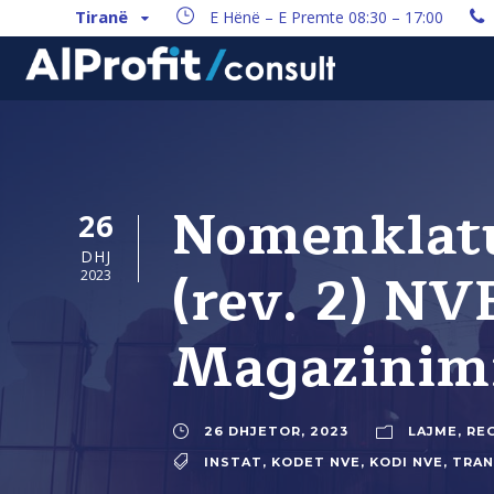
Tiranë
E Hënë – E Premte 08:30 – 17:00
Nomenklatu
26
DHJ
(rev. 2) NV
2023
Magazinim
26 DHJETOR, 2023
LAJME
,
REG
INSTAT
,
KODET NVE
,
KODI NVE
,
TRA