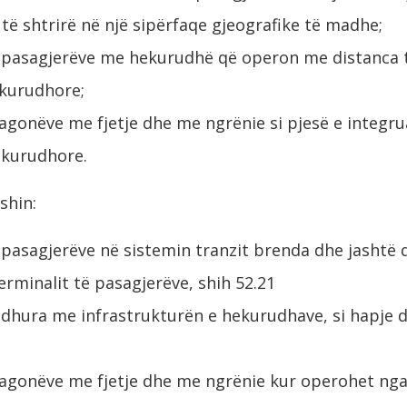
të shtrirë në një sipërfaqe gjeografike të madhe;
 pasagjerëve me hekurudhë që operon me distanca t
ekurudhore;
 vagonëve me fjetje dhe me ngrënie si pjesë e integr
kurudhore.
shin:
 pasagjerëve në sistemin tranzit brenda dhe jashtë q
terminalit të pasagjerëve, shih 52.21
 lidhura me infrastrukturën e hekurudhave, si hapje d
 vagonëve me fjetje dhe me ngrënie kur operohet nga 