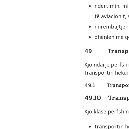
ndërtimin, mi
të aviacionit,
mirëmbajtjen 
dhënien me qe
49 Transport
Kjo ndarje përfsh
transportin hekur
49.1 Transporti
49.10 Transp
Kjo klasë përfshin
transportin h