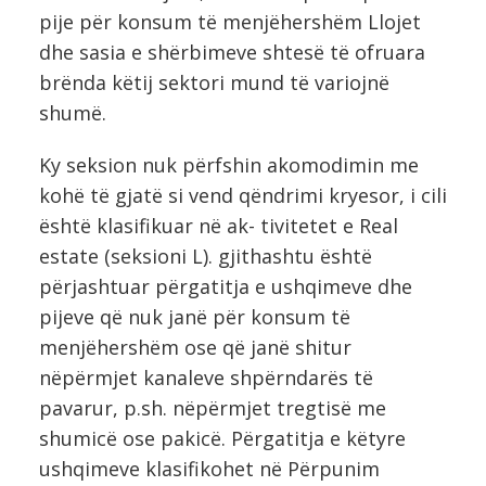
pije për konsum të menjëhershëm Llojet
dhe sasia e shërbimeve shtesë të ofruara
brënda këtij sektori mund të variojnë
shumë.
Ky seksion nuk përfshin akomodimin me
kohë të gjatë si vend qëndrimi kryesor, i cili
është klasifikuar në ak- tivitetet e Real
estate (seksioni L). gjithashtu është
përjashtuar përgatitja e ushqimeve dhe
pijeve që nuk janë për konsum të
menjëhershëm ose që janë shitur
nëpërmjet kanaleve shpërndarës të
pavarur, p.sh. nëpërmjet tregtisë me
shumicë ose pakicë. Përgatitja e këtyre
ushqimeve klasifikohet në Përpunim