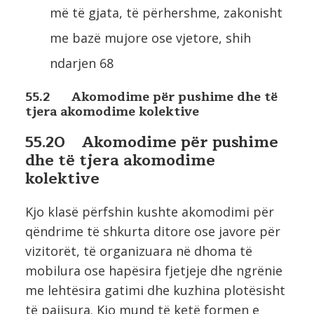
më të gjata, të përhershme, zakonisht
me bazë mujore ose vjetore, shih
ndarjen 68
55.2 Akomodime për pushime dhe të
tjera akomodime kolektive
55.20 Akomodime për pushime
dhe të tjera akomodime
kolektive
Kjo klasë përfshin kushte akomodimi për
qëndrime të shkurta ditore ose javore për
vizitorët, të organizuara në dhoma të
mobilura ose hapësira fjetjeje dhe ngrënie
me lehtësira gatimi dhe kuzhina plotësisht
të pajisura. Kjo mund të ketë formen e