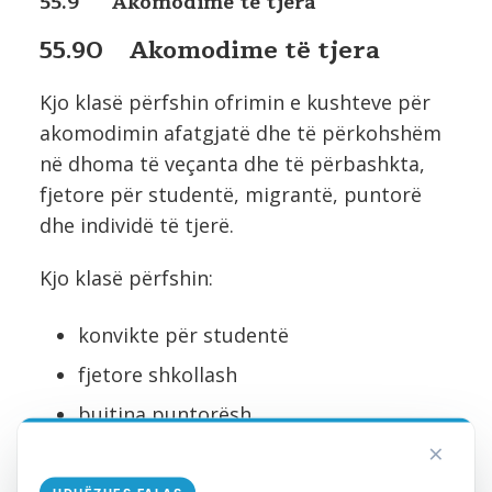
55.9 Akomodime të tjera
55.90 Akomodime të tjera
Kjo klasë përfshin ofrimin e kushteve për
akomodimin afatgjatë dhe të përkohshëm
në dhoma të veçanta dhe të përbashkta,
fjetore për studentë, migrantë, puntorë
dhe individë të tjerë.
Kjo klasë përfshin:
konvikte për studentë
fjetore shkollash
bujtina puntorësh
×
dhoma dhe shtëpi me qira