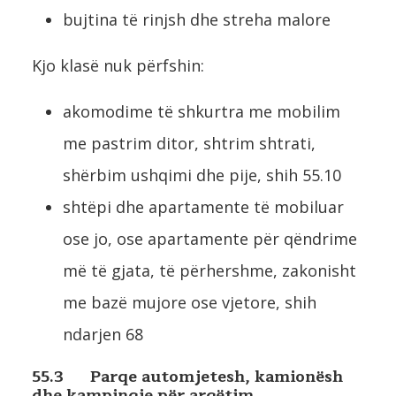
bujtina të rinjsh dhe streha malore
Kjo klasë nuk përfshin:
akomodime të shkurtra me mobilim
me pastrim ditor, shtrim shtrati,
shërbim ushqimi dhe pije, shih 55.10
shtëpi dhe apartamente të mobiluar
ose jo, ose apartamente për qëndrime
më të gjata, të përhershme, zakonisht
me bazë mujore ose vjetore, shih
ndarjen 68
55.3 Parqe automjetesh, kamionësh
dhe kampingje për argëtim