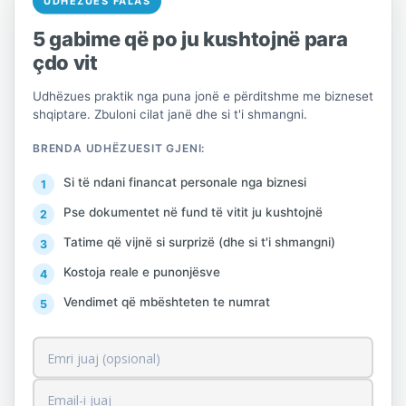
vagona treni me fjetje
UDHËZUES FALAS
5 gabime që po ju kushtojnë para
56 Shërbime ushqimi dhe pije
çdo vit
Kjo ndarje përfshin aktivitetet e
Udhëzues praktik nga puna jonë e përditshme me bizneset
shërbimeve të ushqimit dhe pijeve duke
shqiptare. Zbuloni cilat janë dhe si t'i shmangni.
ofruar vaktet e plota për konsum të
BRENDA UDHËZUESIT GJENI:
menjëhershëm, si në restorantet
Si të ndani financat personale nga biznesi
tradicionalë, vet-shërbimi ose restorante
me shërbim katering (ushqim i pa- ketuar),
Pse dokumentet në fund të vitit ju kushtojnë
qoftë në vende të përhershme apo të
Tatime që vijnë si surprizë (dhe si t'i shmangni)
përkoshme, me ose pa mbulesë. I
Kostoja reale e punonjësve
rendësishem është fakti që ofrohen vaktet
Vendimet që mbështeten te numrat
për konsum të menjëhershëm dhe jo
mënyra se si ofrohen ato.
Nuk përfshihen në këtë klasë prodhimi i