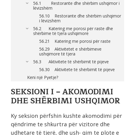
56.1 Restorante dhe shërbim ushqimor i
lëvizshëm
56.10 Restorante dhe shërbim ushqimor
i lëvizshëm
56.2 Katering me porosi për raste dhe
shërbime të tjera ushqimore
56.21 Katering me porosi për raste
56.29 Aktivitetet e shërbimeve
ushqimore të tjera
56.3 Aktivitete të shërbimit të pijeve
56.30 Aktivitete të shërbimit të pijeve
Keni një Pyetje?
SEKSIONI I – AKOMODIMI
DHE SHËRBIMI USHQIMOR
Ky seksion përfshin kushte akomodimi për
qëndrime te shkurtra për vizitore dhe
udhetare të tjerë, dhe ush- qim te plote e