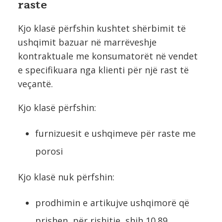
raste
Kjo klasë përfshin kushtet shërbimit të
ushqimit bazuar në marrëveshje
kontraktuale me konsumatorët në vendet
e specifikuara nga klienti për një rast të
veçantë.
Kjo klasë përfshin:
furnizuesit e ushqimeve për raste me
porosi
Kjo klasë nuk përfshin:
prodhimin e artikujve ushqimorë që
prishen, për rishitje, shih 10.89