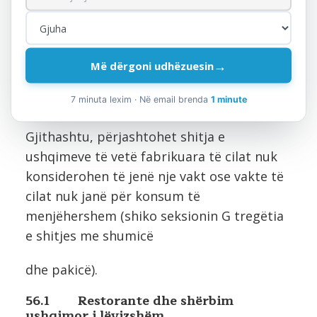
vakteve për konsum jo të përnjëhershëm
ose të planifikuara të jenë konsum jo i
përnjëhershëm apo përgatitja e ushqimit i
cili nuk konsiderohet të jetë një vakt (
→
Më dërgoni udhëzuesin
Shiko ndarjen 10: fabrikimin e produkteve
7 minuta lexim · Në email brenda
1 minute
te ushqimit dhe 11; fabrikimin e pijeve)
Gjithashtu, përjashtohet shitja e
ushqimeve të vetë fabrikuara të cilat nuk
konsiderohen të jenë nje vakt ose vakte të
cilat nuk janë për konsum të
menjëhershem (shiko seksionin G tregëtia
e shitjes me shumicë
dhe pakicë).
56.1 Restorante dhe shërbim
ushqimor i lëvizshëm