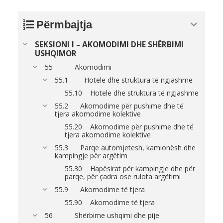
Përmbajtja
SEKSIONI I – AKOMODIMI DHE SHËRBIMI
USHQIMOR
55 Akomodimi
55.1 Hotele dhe struktura të ngjashme
55.10 Hotele dhe struktura të ngjashme
55.2 Akomodime për pushime dhe të
tjera akomodime kolektive
55.20 Akomodime për pushime dhe të
tjera akomodime kolektive
55.3 Parqe automjetesh, kamionësh dhe
kampingje për argëtim
55.30 Hapësirat për kampingje dhe për
parqe, për çadra ose rulota argëtimi
55.9 Akomodime të tjera
55.90 Akomodime të tjera
56 Shërbime ushqimi dhe pije