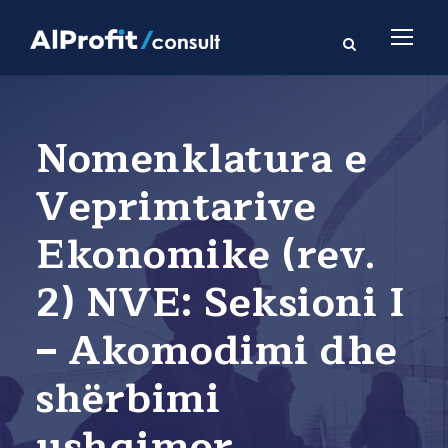
Nomenklatura e
Veprimtarive
Ekonomike (rev.
2) NVE: Seksioni I
– Akomodimi dhe
shërbimi
ushqimor