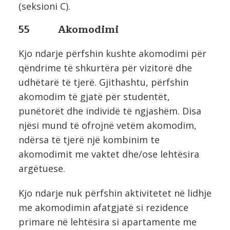
(seksioni C).
55 Akomodimi
Kjo ndarje përfshin kushte akomodimi për
qëndrime të shkurtëra për vizitorë dhe
udhëtarë të tjerë. Gjithashtu, përfshin
akomodim të gjatë për studentët,
punëtorët dhe individë të ngjashëm. Disa
njësi mund të ofrojnë vetëm akomodim,
ndërsa të tjerë një kombinim te
akomodimit me vaktet dhe/ose lehtësira
argëtuese.
Kjo ndarje nuk përfshin aktivitetet në lidhje
me akomodimin afatgjatë si rezidence
primare në lehtësira si apartamente me