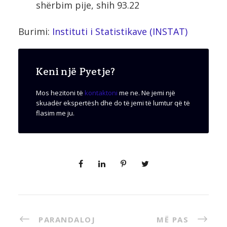
shërbim pije, shih 93.22
Burimi:
Instituti i Statistikave (INSTAT)
Keni një Pyetje?
Mos hezitoni të
kontaktoni
me ne. Ne jemi një
skuadër ekspertësh dhe do të jemi të lumtur që të
flasim me ju.
PARANDALOJ
MË PAS