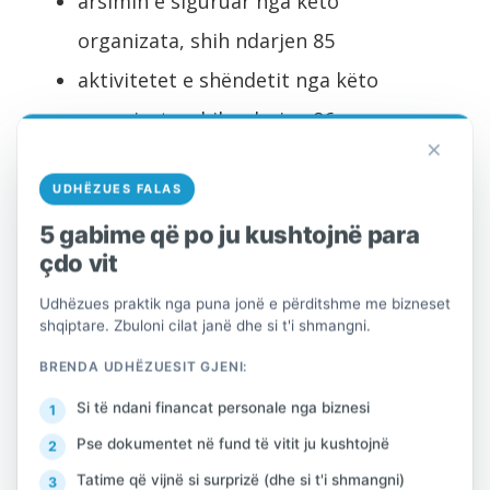
arsimin e siguruar nga këto
organizata, shih ndarjen 85
aktivitetet e shëndetit nga këto
organizata, shih ndarjen 86
×
aktivitetet e punëve sociale nga këto
UDHËZUES FALAS
organizata, shih ndarjen 87, 88
5 gabime që po ju kushtojnë para
94.92 Aktivitete të
çdo vit
organizatave politike
Udhëzues praktik nga puna jonë e përditshme me bizneset
shqiptare. Zbuloni cilat janë dhe si t'i shmangni.
Kjo klasë përfshin:
BRENDA UDHËZUESIT GJENI:
– aktivitetet e organizatave politike si dhe
Si të ndani financat personale nga biznesi
organizatat ndihmëse si shoqatat rinore të
një partie politike.
Pse dokumentet në fund të vitit ju kushtojnë
Tatime që vijnë si surprizë (dhe si t'i shmangni)