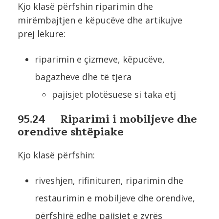
Kjo klasë përfshin riparimin dhe
mirëmbajtjen e këpucëve dhe artikujve
prej lëkure:
riparimin e çizmeve, këpucëve,
bagazheve dhe të tjera
pajisjet plotësuese si taka etj
95.24 Riparimi i mobiljeve dhe
orendive shtëpiake
Kjo klasë përfshin:
riveshjen, rifinituren, riparimin dhe
restaurimin e mobiljeve dhe orendive,
përfshirë edhe pajisjet e zyrës