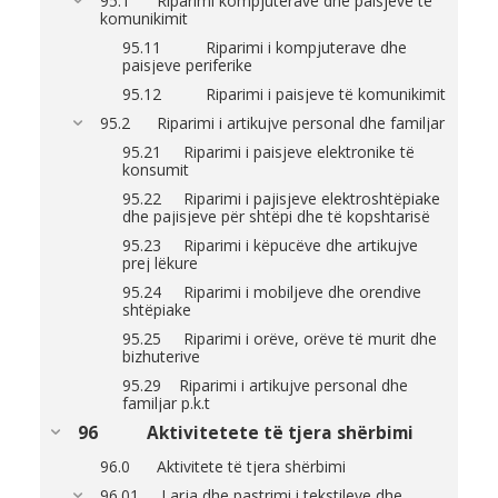
95.1 Riparimi kompjuterave dhe paisjeve të
komunikimit
95.11 Riparimi i kompjuterave dhe
paisjeve periferike
95.12 Riparimi i paisjeve të komunikimit
95.2 Riparimi i artikujve personal dhe familjar
95.21 Riparimi i paisjeve elektronike të
konsumit
95.22 Riparimi i pajisjeve elektroshtëpiake
dhe pajisjeve për shtëpi dhe të kopshtarisë
95.23 Riparimi i këpucëve dhe artikujve
prej lëkure
95.24 Riparimi i mobiljeve dhe orendive
shtëpiake
95.25 Riparimi i orëve, orëve të murit dhe
bizhuterive
95.29 Riparimi i artikujve personal dhe
familjar p.k.t
96 Aktivitetete të tjera shërbimi
96.0 Aktivitete të tjera shërbimi
96.01 Larja dhe pastrimi i tekstileve dhe