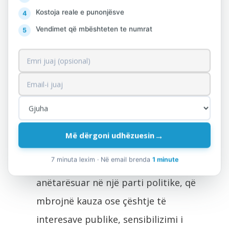
Këto organizata kryesisht angazhohen që,
Kostoja reale e punonjësve
nëpërmjet nxitjes së anëtarëve apo
Vendimet që mbështeten te numrat
simpatizantëve të partisë, të influencojnë
në vendimarrjet e qeverisë. Gjithashtu
përfshihen përhapja e informacionit,
lidhjet publike, mbledhja e fondeve, etj.
94.99 Aktivitete të
organizatave të tjera p.k.t
→
Më dërgoni udhëzuesin
Kjo klasë përfshin:
7 minuta lexim · Në email brenda
1 minute
aktivitetet e organizatave jo direkt të
anëtarësuar në një parti politike, që
mbrojnë kauza ose çështje të
interesave publike, sensibilizimi i