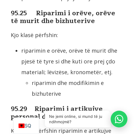
95.25 Riparimi i orëve, orëve
të murit dhe bizhuterive
Kjo klasë përfshin:
riparimin e orëve, orëve të murit dhe
pjesë të tyre si dhe kuti ore prej çdo
materiali; lëvizëse, kronometër, etj.
riparimin dhe modifikimin e
bizhuterive
IT
95.29 Riparimi i artikujve
personal dhe familjar p.k.t
EN
Ne jemi online, si mund të ju
ndihmojmë?
SQ
Kjo klasë përfshin riparimin e artikujve