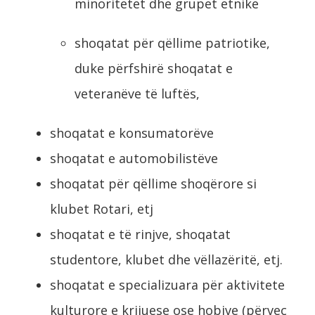
minoritetet dhe grupet etnike
shoqatat për qëllime patriotike,
duke përfshirë shoqatat e
veteranëve të luftës,
shoqatat e konsumatorëve
shoqatat e automobilistëve
shoqatat për qëllime shoqërore si
klubet Rotari, etj
shoqatat e të rinjve, shoqatat
studentore, klubet dhe vëllazëritë, etj.
shoqatat e specializuara për aktivitete
kulturore e krijuese ose hobive (përveç