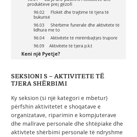
produkteve prej gëzofi
96.02 Flokët dhe trajtime të tjera të
bukurisë
96.03 Shërbime funerale dhe aktivitete të
lidhura me to
96.04 Aktivitete të mirëmbajtjes trupore
96.09 Aktivitete të tjera p.k.t
Keni një Pyetje?
SEKSIONI S – AKTIVITETE TË
TJERA SHËRBIMI
Ky seksion (si një kategori e mbetur)
përfshin aktivitetet e shoqatave e
organizatave, riparimin e kompjuterave
dhe mallrave personale dhe shtëpiake dhe
aktivtete shërbimi personale të ndryshme