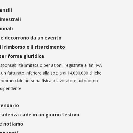
nsili
imestrali
nnuali
e decorrono da un evento
il rimborso e il risarcimento
per forma giuridica
sponsabilità limitata o per azioni, registrata ai fini IVA
un fatturato inferiore alla soglia di 14.000.000 di lekë
commerciale persona fisica o lavoratore autonomo
 dipendente
alendario
cadenza cade in un giorno festivo
he notiamo