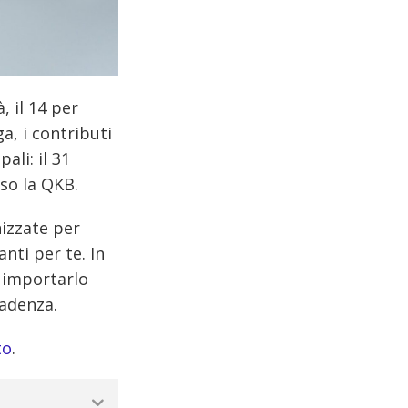
, il 14 per
ga, i contributi
ali: il 31
sso la QKB.
nizzate per
nti per te. In
e importarlo
adenza.
to
.