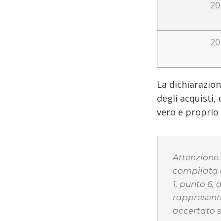
20
20
La dichiarazio
degli acquisti,
vero e proprio 
Attenzione.
compilata a
1, punto 6,
rappresent
accertato su