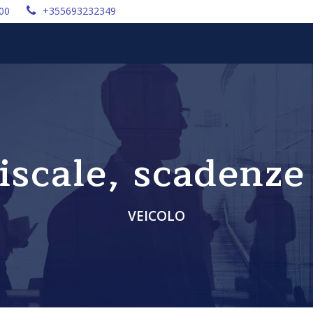
:00
+355693232349
iscale, scadenze
VEICOLO