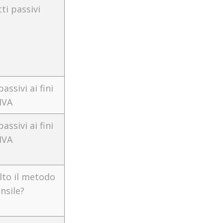
ti passivi
assivi ai fini
IVA
assivi ai fini
IVA
lto il metodo
nsile?