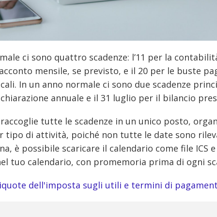
ale ci sono quattro scadenze: l’11 per la contabilità
 l’acconto mensile, se previsto, e il 20 per le buste pa
iscali. In un anno normale ci sono due scadenze princip
chiarazione annuale e il 31 luglio per il bilancio pre
raccoglie tutte le scadenze in un unico posto, orga
 tipo di attività, poiché non tutte le date sono rileva
na, è possibile scaricare il calendario come file ICS 
el tuo calendario, con promemoria prima di ogni sc
iquote dell'imposta sugli utili e termini di pagamen