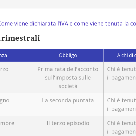
Come viene dichiarata l’IVA e come viene tenuta la co
trimestrali
nza
Obbligo
A chi di
rzo
Prima rata dell'acconto
Chi è tenut
sull'imposta sulle
il pagamen
società
ugno
La seconda puntata
Chi è tenut
il pagamen
embre
Il terzo episodio
Chi è tenut
il pagamen