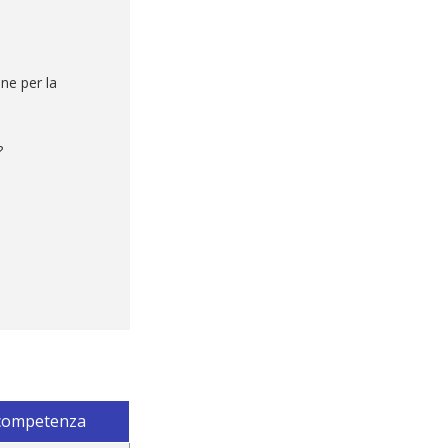
ne per la
?
 competenza