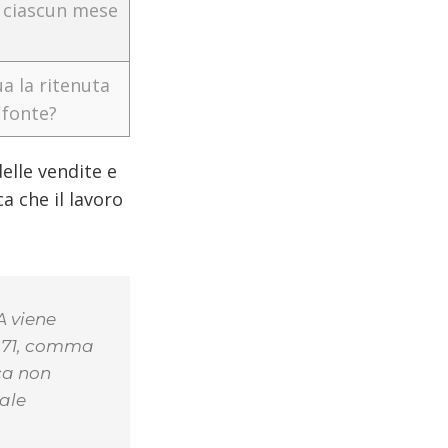
r ciascun mese
ua la ritenuta
 fonte?
elle vendite e
a che il lavoro
A viene
o 71, comma
ca non
ale