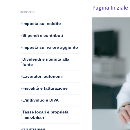
Pagina Iniziale
IMPOSTE
Imposta sul reddito
Stipendi e contributi
Imposta sul valore aggiunto
Dividendi e ritenuta alla
fonte
Lavoratori autonomi
Fiscalità e fatturazione
L'individuo e DIVA
Tasse locali e proprietà
immobiliari
Gli stranieri