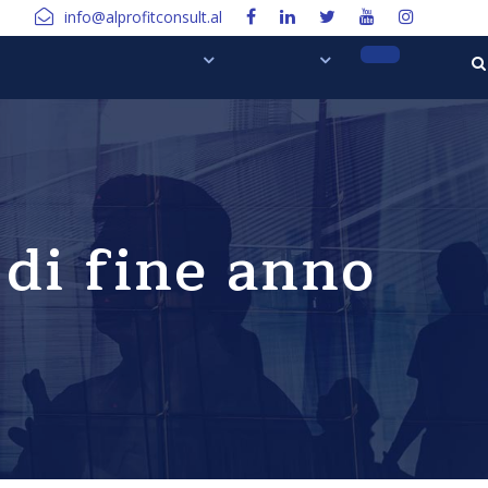
info@alprofitconsult.al
 di fine anno