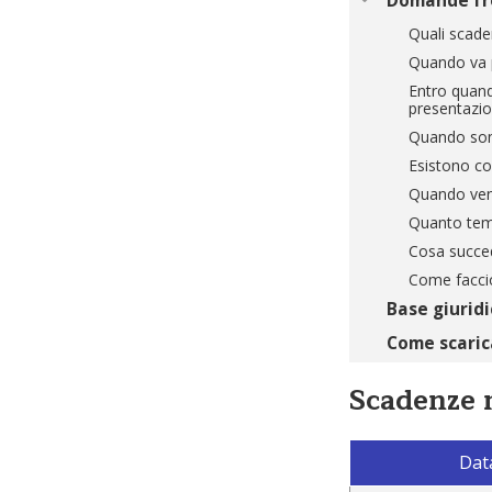
Domande fr
Quali scade
Quando va p
Entro quand
presentazio
Quando sono
Esistono con
Quando veng
Quanto temp
Cosa succed
Come faccio
Base giuridi
Come scarica
Scadenze 
Dat