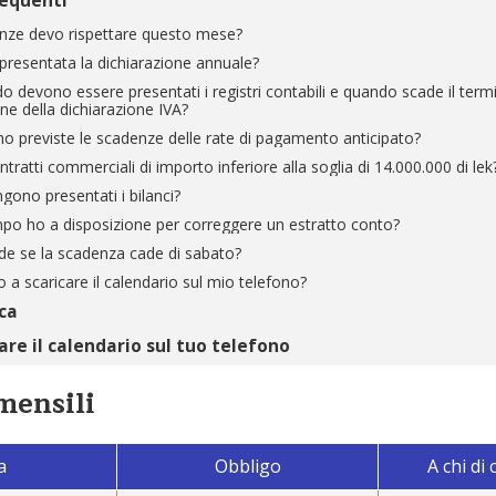
equenti
nze devo rispettare questo mese?
resentata la dichiarazione annuale?
o devono essere presentati i registri contabili e quando scade il termi
ne della dichiarazione IVA?
 previste le scadenze delle rate di pagamento anticipato?
tratti commerciali di importo inferiore alla soglia di 14.000.000 di lek
ono presentati i bilanci?
o ho a disposizione per correggere un estratto conto?
e se la scadenza cade di sabato?
 a scaricare il calendario sul mio telefono?
ca
re il calendario sul tuo telefono
mensili
a
Obbligo
A chi di