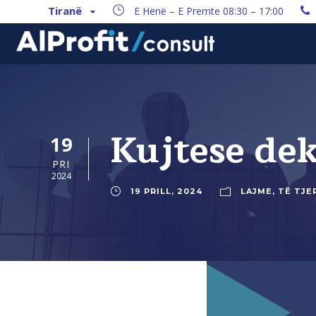
Tiranë
E Hënë – E Premte 08:30 – 17:00
Kujtese dek
19
PRI
2024
19 PRILL, 2024
LAJME
,
TË TJE