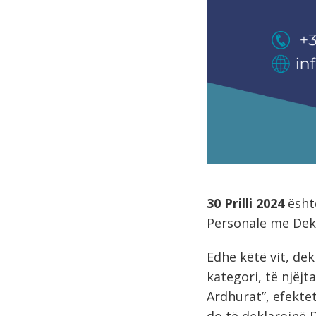
30 Prilli 2024
është
Personale me Dekl
Edhe këtë vit, dek
kategori, të njëjta
Ardhurat”, efektet
do të deklarojnë D