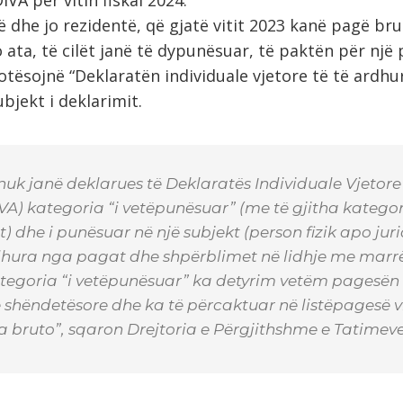
ë dhe jo rezidentë, që gjatë vitit 2023 kanë pagë br
 ata, të cilët janë të dypunësuar, të paktën për një
lotësojnë “Deklaratën individuale vjetore të të ardhu
 subjekt i deklarimit.
uk janë deklarues të Deklaratës Individuale Vjetore 
A) kategoria “i vetëpunësuar” (me të gjitha kategori
 dhe i punësuar në një subjekt (person fizik apo jurid
rdhura nga pagat dhe shpërblimet në lidhje me marr
ategoria “i vetëpunësuar” ka detyrim vetëm pagesën
 shëndetësore dhe ka të përcaktuar në listëpagesë v
a bruto”, sqaron Drejtoria e Përgjithshme e Tatime