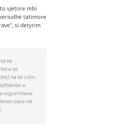
uto vjetore mbi
 periudhë tatimore
rave”, si detyrim
të të
të e të
ik) në të cilin
ëdhëniet e
 e sigurimeve
lerën zero në
ve.