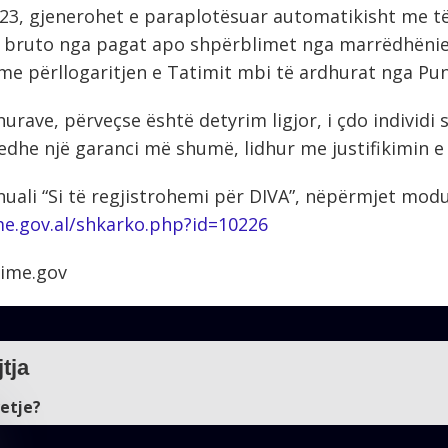
23, gjenerohet e paraplotësuar automatikisht me të
e bruto nga pagat apo shpërblimet nga marrëdhënie
e me përllogaritjen e Tatimit mbi të ardhurat nga Pu
hurave, përveçse është detyrim ligjor, i çdo individi 
edhe një garanci më shumë, lidhur me justifikimin e 
uali “Si të regjistrohemi për DIVA”, nëpërmjet modu
me.gov.al/shkarko.php?id=10226
atime.gov
tja
yetje?