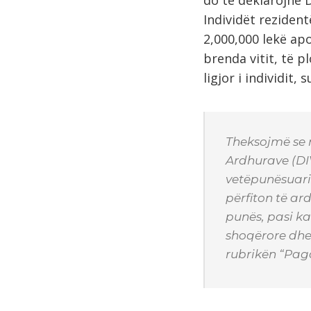
Individët rezident
2,000,000 lekë apo
brenda vitit, të p
ligjor i individit,
Theksojmë se n
Ardhurave (DIV
vetëpunësuarit)
përfiton të a
punës, pasi k
shoqërore dhe
rubrikën “Pag