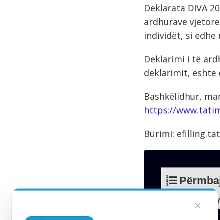
Deklarata DIVA 20
ardhurave vjetor
individët, si edh
Deklarimi i të ard
deklarimit, është 
Bashkëlidhur, man
https://www.tati
Burimi: efilling.t
Përmbaj
Keni një P
×