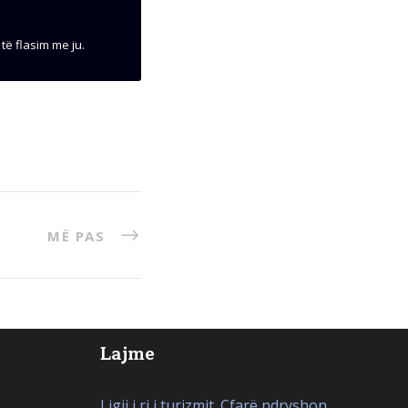
të flasim me ju.
MË PAS
Lajme
Ligji i ri i turizmit. Çfarë ndryshon