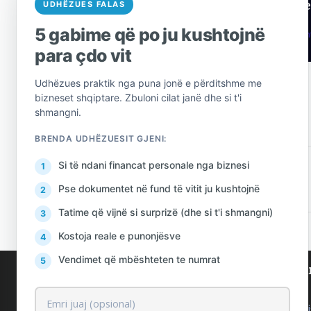
Keni një Pye
UDHËZUES FALAS
5 gabime që po ju kushtojnë
Mos hezitoni të
kon
para çdo vit
Udhëzues praktik nga puna jonë e përditshme me
bizneset shqiptare. Zbuloni cilat janë dhe si t'i
shmangni.
BRENDA UDHËZUESIT GJENI:
Si të ndani financat personale nga biznesi
PARANDALOJ
Pse dokumentet në fund të vitit ju kushtojnë
Tatime që vijnë si surprizë (dhe si t'i shmangni)
Kostoja reale e punonjësve
Vendimet që mbështeten te numrat
AlProfit
Shërbi
Rreth nesh
Ekonomis