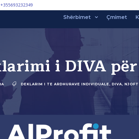
+355693232349
Shërbimet
Çmimet
K
larimi i DIVA për
RA
DEKLARIM I TE ARDHURAVE INDIVIDUALE
,
DIVA
,
NJOFT