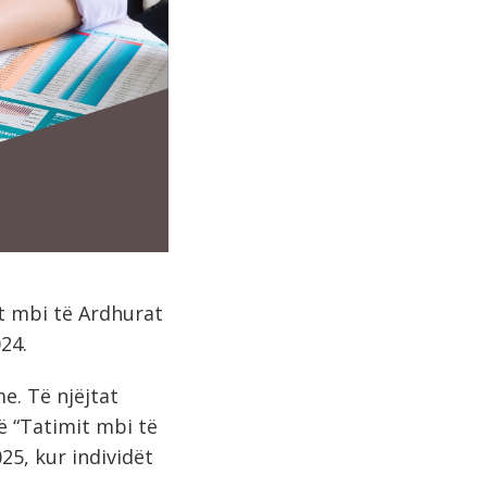
it mbi të Ardhurat
24.
e. Të njëjtat
të “Tatimit mbi të
025, kur individët