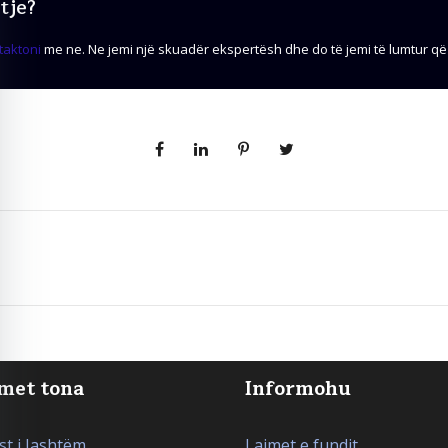
tje?
taktoni
me ne. Ne jemi një skuadër ekspertësh dhe do të jemi të lumtur që 
met tona
Informohu
t i Jashtëm
Lajmet e fundit