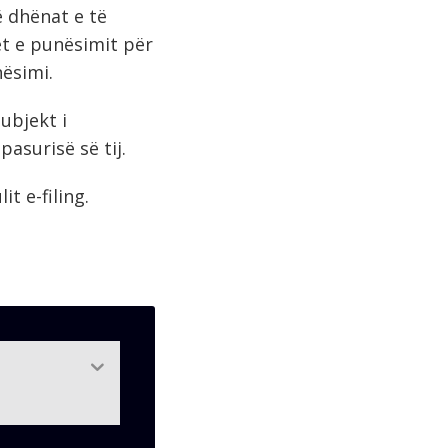
 dhënat e të
t e punësimit për
nësimi.
subjekt i
pasurisë së tij.
lit e-filing.