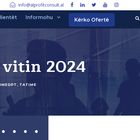
info@alprofitconsult.al
lientët
Informohu
Kërko Ofertë
 vitin 2024
IMEDPT
,
TATIME