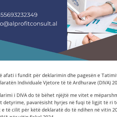
 afati i fundit për deklarimin dhe pagesën e Tatim
aratën Individuale Vjetore të të Ardhurave (DIVA) 20
larimi i DIVA do të bëhet njëjtë me vitet e mëparshm
t detyrime, pavarësisht hyrjes në fuqi të ligjit të ri 
 e të cilit për këtë deklaratë do të ndihen në vitin 2
IVA për vitin fiskal 2024.