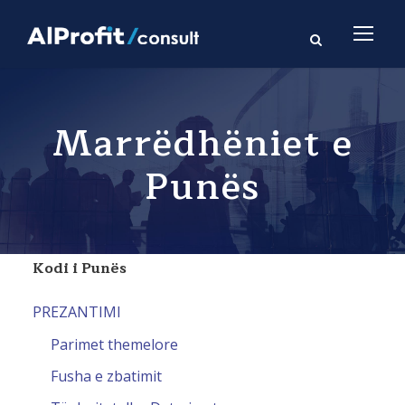
Marrëdhëniet e
Punës
Kodi i Punës
PREZANTIMI
Parimet themelore
Fusha e zbatimit