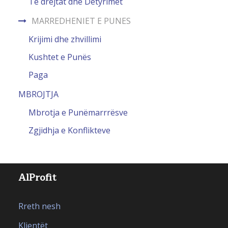
Të drejtat dhe Detyrimet
MARREDHENIET E PUNES
Krijimi dhe zhvillimi
Kushtet e Punës
Paga
MBROJTJA
Mbrotja e Punëmarrrësve
Zgjidhja e Konflikteve
AlProfit
Rreth nesh
Klientët