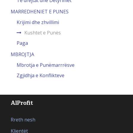
Të drejtat dhe Detyrimet
MARREDHENIET E PUNES
Krijimi dhe zhvillimi
Kushtet e Punës
Paga
MBROJTJA
Mbrotja e Punëmarrrësve
Zgjidhja e Konflikteve
AlProfit
Rreth nesh
Klientët