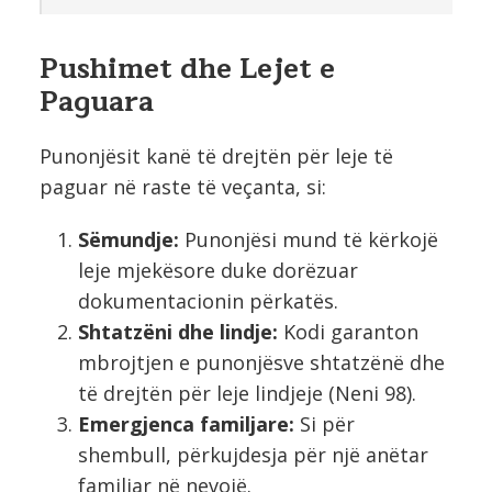
Pushimet dhe Lejet e
Paguara
Punonjësit kanë të drejtën për leje të
paguar në raste të veçanta, si:
Sëmundje:
Punonjësi mund të kërkojë
leje mjekësore duke dorëzuar
dokumentacionin përkatës.
Shtatzëni dhe lindje:
Kodi garanton
mbrojtjen e punonjësve shtatzënë dhe
të drejtën për leje lindjeje (Neni 98).
Emergjenca familjare:
Si për
shembull, përkujdesja për një anëtar
familjar në nevojë.