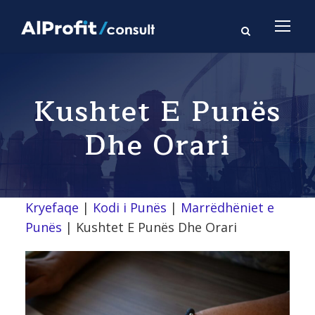
Kushtet E Punës
Dhe Orari
Kryefaqe
|
Kodi i Punës
|
Marrëdhëniet e
Punës
|
Kushtet E Punës Dhe Orari