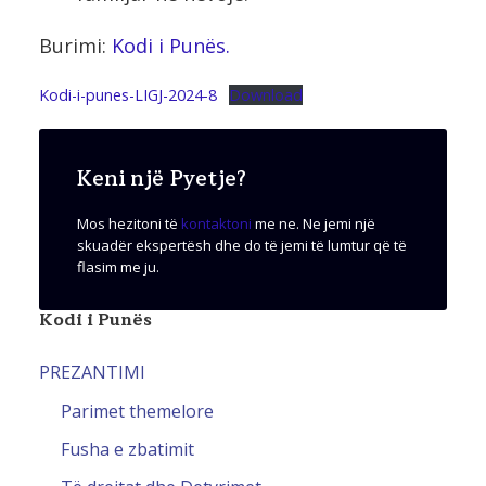
Burimi:
Kodi i Punës.
Kodi-i-punes-LIGJ-2024-8
Download
Keni një Pyetje?
Mos hezitoni të
kontaktoni
me ne. Ne jemi një
skuadër ekspertësh dhe do të jemi të lumtur që të
flasim me ju.
Kodi i Punës
PREZANTIMI
Parimet themelore
Fusha e zbatimit